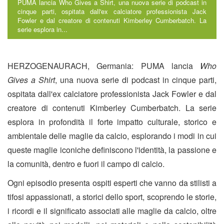
PUMA lancia Who Gives a Shirt, una nuova serie di podcast in
cinque parti, ospitata dall'ex calciatore professionista Jack
Fowler e dal creatore di contenuti Kimberley Cumberbatch. La
serie esplora in...
HERZOGENAURACH, Germania: PUMA lancia
Who
Gives a Shirt
, una nuova serie di podcast in cinque parti,
ospitata dall'ex calciatore professionista Jack Fowler e dal
creatore di contenuti Kimberley Cumberbatch. La serie
esplora in profondità il forte impatto culturale, storico e
ambientale delle maglie da calcio, esplorando i modi in cui
queste maglie iconiche definiscono l'identità, la passione e
la comunità, dentro e fuori il campo di calcio.
Ogni episodio presenta ospiti esperti che vanno da stilisti a
tifosi appassionati, a storici dello sport, scoprendo le storie,
i ricordi e il significato associati alle maglie da calcio, oltre