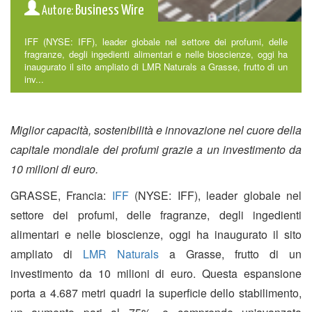
Business Wire
Autore:
IFF (NYSE: IFF), leader globale nel settore dei profumi, delle
fragranze, degli ingedienti alimentari e nelle bioscienze, oggi ha
inaugurato il sito ampliato di LMR Naturals a Grasse, frutto di un
inv...
Miglior capacità, sostenibilità e innovazione nel cuore della
capitale mondiale dei profumi grazie a un investimento da
10 milioni di euro.
GRASSE, Francia:
IFF
(NYSE: IFF), leader globale nel
settore dei profumi, delle fragranze, degli ingedienti
alimentari e nelle bioscienze, oggi ha inaugurato il sito
ampliato di
LMR Naturals
a Grasse, frutto di un
investimento da 10 milioni di euro. Questa espansione
porta a 4.687 metri quadri la superficie dello stabilimento,