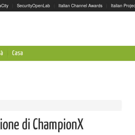
aCity
|
SecurityOpenLab
|
Italian Channel Awards
|
Italian Proj
tà
Casa
zione di ChampionX