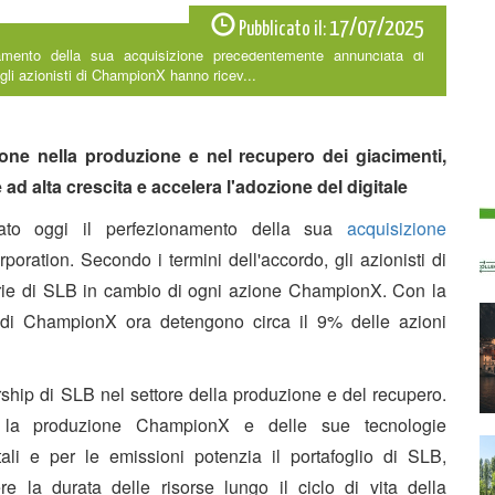
17/07/2025
Pubblicato il:
mento della sua acquisizione precedentemente annunciata di
li azionisti di ChampionX hanno ricev...
ione nella produzione e nel recupero dei giacimenti,
 ad alta crescita e accelera l'adozione del digitale
o oggi il perfezionamento della sua
acquisizione
ration. Secondo i termini dell'accordo, gli azionisti di
rie di SLB in cambio di ogni azione ChampionX. Con la
ti di ChampionX ora detengono circa il 9% delle azioni
rship di SLB nel settore della produzione e del recupero.
r la produzione ChampionX e delle sue tecnologie
tali e per le emissioni potenzia il portafoglio di SLB,
e la durata delle risorse lungo il ciclo di vita della