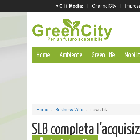
▾ G11 Media:
|
ChannelCity
|
Impres
Home
Ambiente
Green Life
Mobili
Home
Business Wire
news-biz
SLB completa l'acquisi