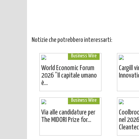
Notizie che potrebbero interessarti:
Business Wire
World Economic Forum
Cargill v
2026 “Il capitale umano
Innovat
è...
Business Wire
Via alle candidature per
Coolbro
The MIDORI Prize for...
nel 2026
Cleantech