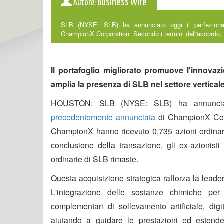
Business Wire
Autore:
SLB (NYSE: SLB) ha annunciato oggi il perfeziona
ChampionX Corporation. Secondo i termini dell'accordo, g
Il portafoglio migliorato promuove l'innovaz
amplia la presenza di SLB nel settore verticale
HOUSTON: SLB (NYSE: SLB) ha annunciat
precedentemente annunciata
di ChampionX Corpo
ChampionX hanno ricevuto 0,735 azioni ordina
conclusione della transazione, gli ex-azionis
ordinarie di SLB rimaste.
Questa acquisizione strategica rafforza la leade
L'integrazione delle sostanze chimiche pe
complementari di sollevamento artificiale, digi
aiutando a guidare le prestazioni ed estender