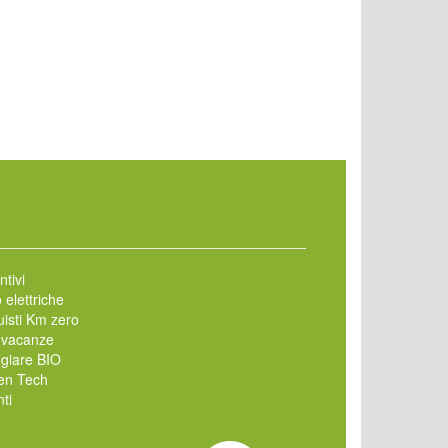
ntivi
 elettriche
isti Km zero
 vacanze
giare BIO
en Tech
ti