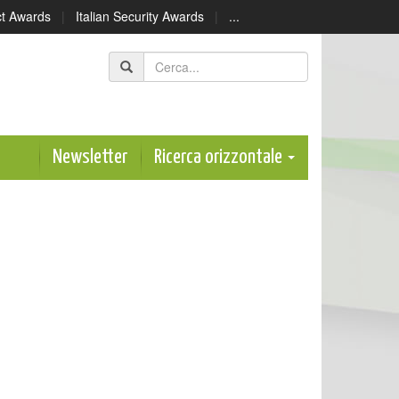
ect Awards
|
Italian Security Awards
|
...
Newsletter
Ricerca orizzontale