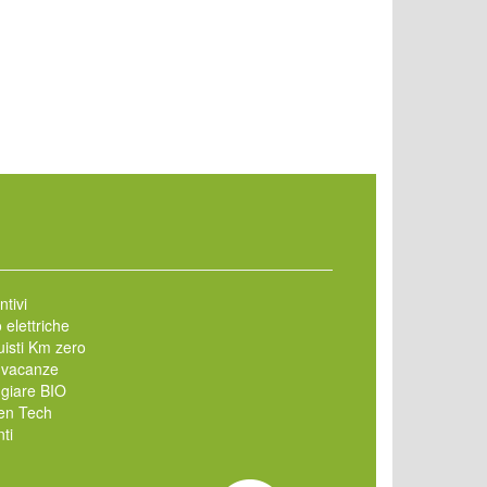
ntivi
 elettriche
isti Km zero
 vacanze
giare BIO
en Tech
ti