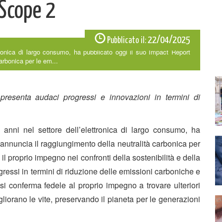
 Scope 2
22/04/2025
Pubblicato il:
tronica di largo consumo, ha pubblicato oggi il suo Impact Report
arbonica per le em...
 presenta audaci progressi e innovazioni in termini di
anni nel settore dell’elettronica di largo consumo, ha
 annuncia il raggiungimento della neutralità carbonica per
l proprio impegno nei confronti della sostenibilità e della
gressi in termini di riduzione delle emissioni carboniche e
 si conferma fedele al proprio impegno a trovare ulteriori
liorano le vite, preservando il pianeta per le generazioni