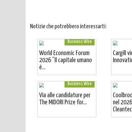
Notizie che potrebbero interessarti:
Business Wire
World Economic Forum
Cargill v
2026 “Il capitale umano
Innovat
è...
Business Wire
Via alle candidature per
Coolbro
The MIDORI Prize for...
nel 2026
Cleantech