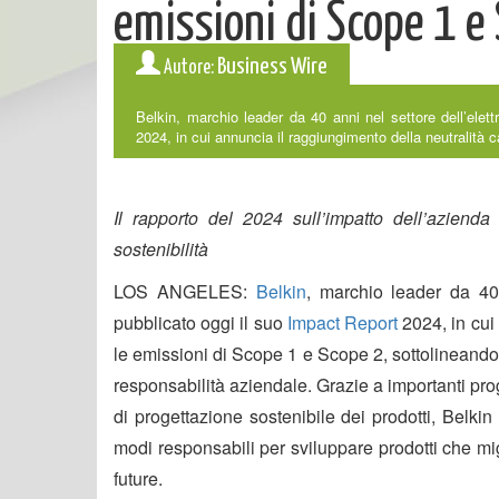
emissioni di Scope 1 e
Business Wire
Autore:
Belkin, marchio leader da 40 anni nel settore dell’elet
2024, in cui annuncia il raggiungimento della neutralità c
Il rapporto del 2024 sull’impatto dell’azienda
sostenibilità
LOS ANGELES:
Belkin
, marchio leader da 40 
pubblicato oggi il suo
Impact Report
2024, in cui
le emissioni di Scope 1 e Scope 2, sottolineando i
responsabilità aziendale. Grazie a importanti pro
di progettazione sostenibile dei prodotti, Belkin
modi responsabili per sviluppare prodotti che mig
future.