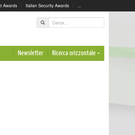
ect Awards
|
Italian Security Awards
|
...
Newsletter
Ricerca orizzontale