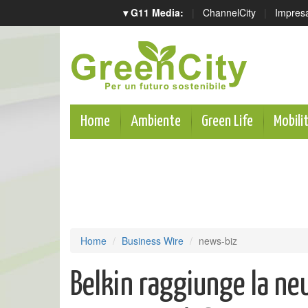
▾ G11 Media:
|
ChannelCity
|
Impres
Home
Ambiente
Green Life
Mobili
Home
Business Wire
news-biz
Belkin raggiunge la neu