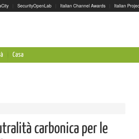
aCity
|
SecurityOpenLab
|
Italian Channel Awards
|
Italian Proj
tà
Casa
tralità carbonica per le