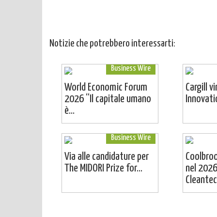
Notizie che potrebbero interessarti:
Business Wire
World Economic Forum
Cargill v
2026 “Il capitale umano
Innovat
è...
Business Wire
Via alle candidature per
Coolbro
The MIDORI Prize for...
nel 2026
Cleantech