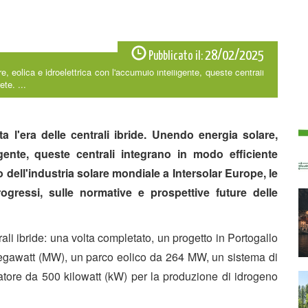
28/02/2025
Pubblicato il:
re, eolica e idroelettrica con l'accumulo intelligente, queste centrali
ete. ...
ta l'era delle centrali ibride. Unendo energia solare,
igente, queste centrali integrano in modo efficiente
uno dell'industria solare mondiale a Intersolar Europe, le
rogressi, sulle normative e prospettive future delle
ali ibride: una volta completato, un progetto in Portogallo
egawatt (MW), un parco eolico da 264 MW, un sistema di
tore da 500 kilowatt (kW) per la produzione di idrogeno