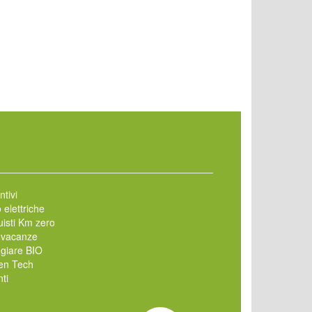
ntivi
 elettriche
isti Km zero
 vacanze
giare BIO
en Tech
ti