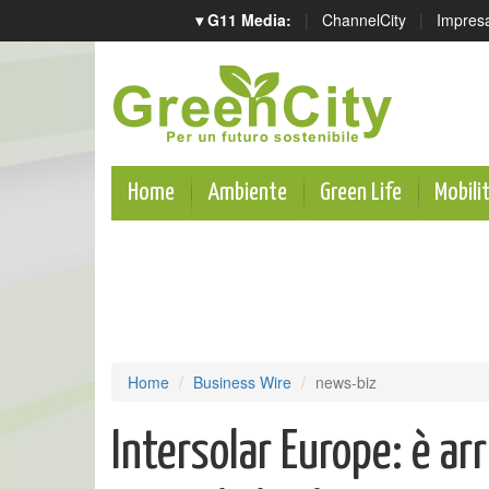
▾ G11 Media:
|
ChannelCity
|
Impres
Home
Ambiente
Green Life
Mobili
Home
Business Wire
news-biz
Intersolar Europe: è ar