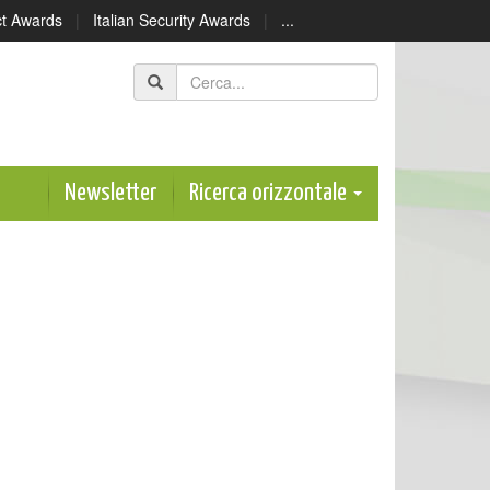
ect Awards
|
Italian Security Awards
|
...
Newsletter
Ricerca orizzontale