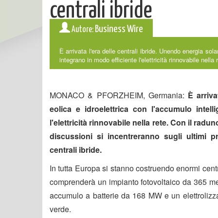
centrali ibride
Business Wire
Autore:
È arrivata l'era delle centrali ibride. Unendo energia sola
integrano in modo efficiente l'elettricità rinnovabile nella r
MONACO & PFORZHEIM, Germania:
È arriva
eolica e idroelettrica con l'accumulo intell
l'elettricità rinnovabile nella rete. Con il rad
discussioni si incentreranno sugli ultimi p
centrali ibride.
In tutta Europa si stanno costruendo enormi centr
comprenderà un impianto fotovoltaico da 365 m
accumulo a batterie da 168 MW e un elettrolizza
verde.