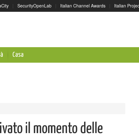
aCity
|
SecurityOpenLab
|
Italian Channel Awards
|
Italian Proj
tà
Casa
rivato il momento delle