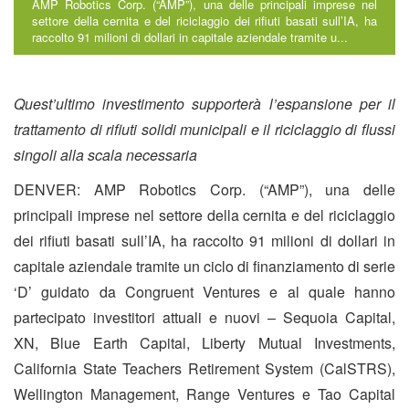
AMP Robotics Corp. (“AMP”), una delle principali imprese nel
settore della cernita e del riciclaggio dei rifiuti basati sull’IA, ha
raccolto 91 milioni di dollari in capitale aziendale tramite u...
Quest’ultimo investimento supporterà l’espansione per il
trattamento di rifiuti solidi municipali e il riciclaggio di flussi
singoli alla scala necessaria
DENVER: AMP Robotics Corp. (“AMP”), una delle
principali imprese nel settore della cernita e del riciclaggio
dei rifiuti basati sull’IA, ha raccolto 91 milioni di dollari in
capitale aziendale tramite un ciclo di finanziamento di serie
‘D’ guidato da Congruent Ventures e al quale hanno
partecipato investitori attuali e nuovi – Sequoia Capital,
XN, Blue Earth Capital, Liberty Mutual Investments,
California State Teachers Retirement System (CalSTRS),
Wellington Management, Range Ventures e Tao Capital