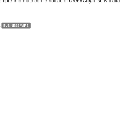
sempre informato con le notizie di
GreenCity.it
iscriviti alla
:
BUSINESS WIRE