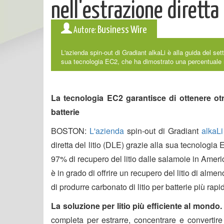
nell'estrazione diretta 
Business Wire
Autore:
L'azienda spin-out di Gradiant alkaLi è alla guida del sett
sua tecnologia EC2, che ha dimostrato una percentuale ri
La tecnologia EC2 garantisce di ottenere otr
batterie
BOSTON:
L'azienda
spin-out di Gradiant
alkaLi
diretta del litio (DLE) grazie alla sua tecnologi
97% di recupero del litio dalle salamoie in Amer
è in grado di offrire un recupero del litio di almen
di produrre carbonato di litio per batterie più r
La soluzione per litio più efficiente al mondo.
completa per estrarre, concentrare e convertire 