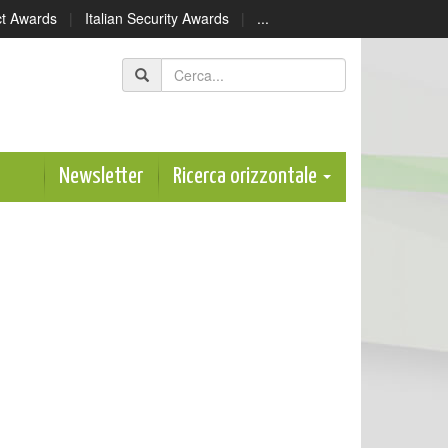
ect Awards
|
Italian Security Awards
|
...
Newsletter
Ricerca orizzontale