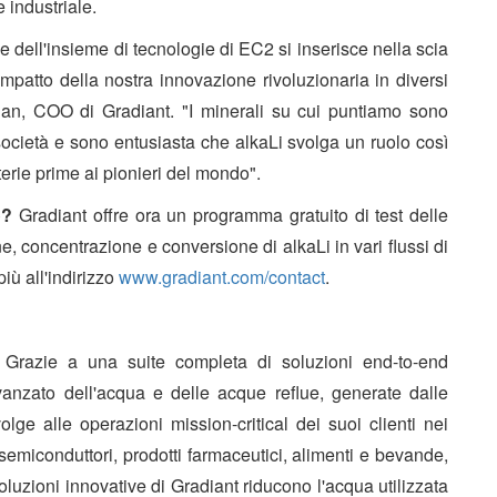
 industriale.
e dell'insieme di tecnologie di EC2 si inserisce nella scia
'impatto della nostra innovazione rivoluzionaria in diversi
dan, COO di Gradiant. "I minerali su cui puntiamo sono
a società e sono entusiasta che alkaLi svolga un ruolo così
erie prime ai pionieri del mondo".
to?
Gradiant offre ora un programma gratuito di test delle
e, concentrazione e conversione di alkaLi in vari flussi di
iù all'indirizzo
www.gradiant.com/contact
.
. Grazie a una suite completa di soluzioni end-to-end
 avanzato dell'acqua e delle acque reflue, generate dalle
volge alle operazioni mission-critical dei suoi clienti nei
i semiconduttori, prodotti farmaceutici, alimenti e bevande,
 soluzioni innovative di Gradiant riducono l'acqua utilizzata