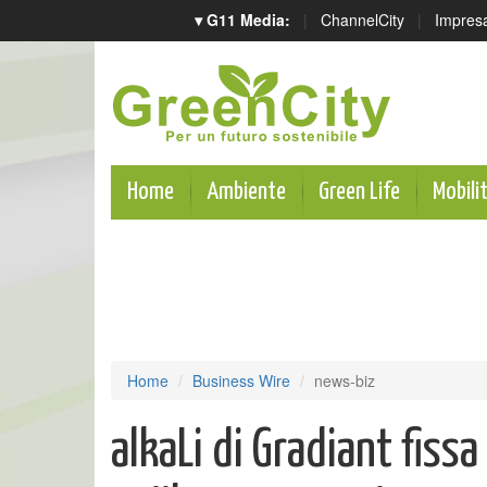
▾ G11 Media:
|
ChannelCity
|
Impres
Home
Ambiente
Green Life
Mobili
Home
Business Wire
news-biz
alkaLi di Gradiant fiss