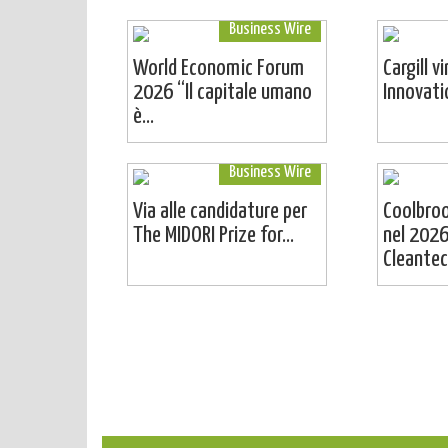
Business Wire
World Economic Forum
Cargill v
2026 “Il capitale umano
Innovat
è...
Business Wire
Via alle candidature per
Coolbro
The MIDORI Prize for...
nel 2026
Cleantech