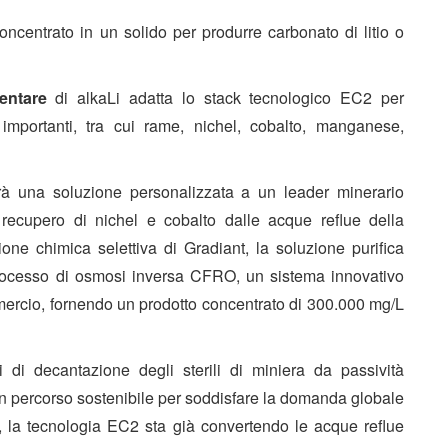
concentrato in un solido per produrre carbonato di litio o
entare
di alkaLi adatta lo stack tecnologico EC2 per
importanti, tra cui rame, nichel, cobalto, manganese,
rà una soluzione personalizzata a un leader minerario
l recupero di nichel e cobalto dalle acque reflue della
ione chimica selettiva di Gradiant, la soluzione purifica
processo di osmosi inversa CFRO, un sistema innovativo
mmercio, fornendo un prodotto concentrato di 300.000 mg/L
i di decantazione degli sterili di miniera da passività
 un percorso sostenibile per soddisfare la domanda globale
co, la tecnologia EC2 sta già convertendo le acque reflue