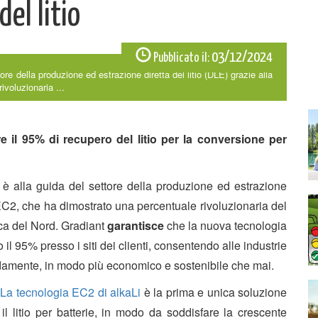
del litio
03/12/2024
Pubblicato il:
ore della produzione ed estrazione diretta del litio (DLE) grazie alla
voluzionaria ...
e il 95% di recupero del litio per la conversione per
è alla guida del settore della produzione ed estrazione
a EC2, che ha dimostrato una percentuale rivoluzionaria del
ica del Nord. Gradiant
garantisce
che la nuova tecnologia
o il 95% presso i siti dei clienti, consentendo alle industrie
apidamente, in modo più economico e sostenibile che mai.
La tecnologia EC2 di alkaLi
è la prima e unica soluzione
il litio per batterie, in modo da soddisfare la crescente