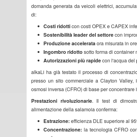
domanda generata da veicoli elettrici, accumulato
di:
Costi ridotti
con costi OPEX e CAPEX infer
Sostenibilità leader del settore
con impront
Produzione accelerata
ora misurata in ore
Ingombro ridotto
sotto forma di container m
Autorizzazioni più rapide
con l'acqua del 
alkaLi ha già testato il processo di concentra
presso un sito commerciale a Clayton Valley, in
osmosi inversa (CFRO) di base per concentrare il l
Prestazioni rivoluzionarie
. Il test di dimost
alimentazione della salamoia conferma:
Estrazione:
efficienza DLE superiore al 95
Concentrazione:
la tecnologia CFRO concen