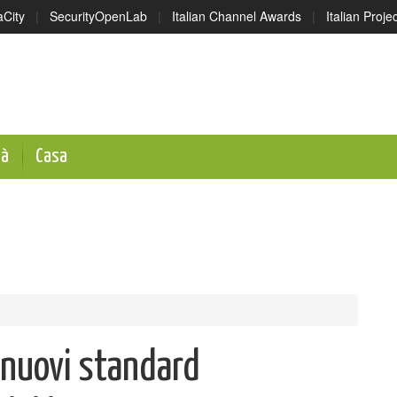
aCity
|
SecurityOpenLab
|
Italian Channel Awards
|
Italian Proj
tà
Casa
a nuovi standard