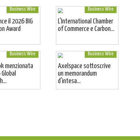
Business Wire
Business Wire
ince il 2026 BIG
L'International Chamber
ion Award
of Commerce e Carbon...
Business Wire
Business Wire
ok menzionata
Axelspace sottoscrive
 Global
un memorandum
...
d'intesa...