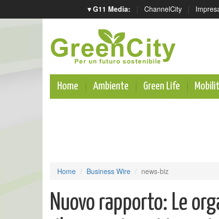
▾ G11 Media:
|
ChannelCity
|
Impres
Home
Ambiente
Green Life
Mobili
Home
Business Wire
news-biz
Nuovo rapporto: Le orga