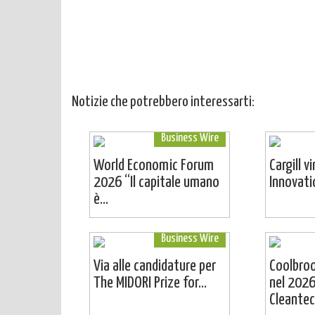
Notizie che potrebbero interessarti:
Business Wire
World Economic Forum
Cargill v
2026 “Il capitale umano
Innovat
è...
Business Wire
Via alle candidature per
Coolbro
The MIDORI Prize for...
nel 2026
Cleantech