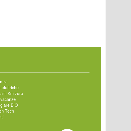
ntivi
 elettriche
isti Km zero
 vacanze
giare BIO
en Tech
ti