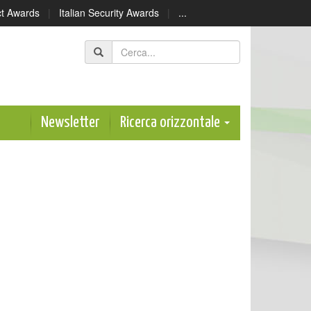
ect Awards
|
Italian Security Awards
|
...
Newsletter
Ricerca orizzontale