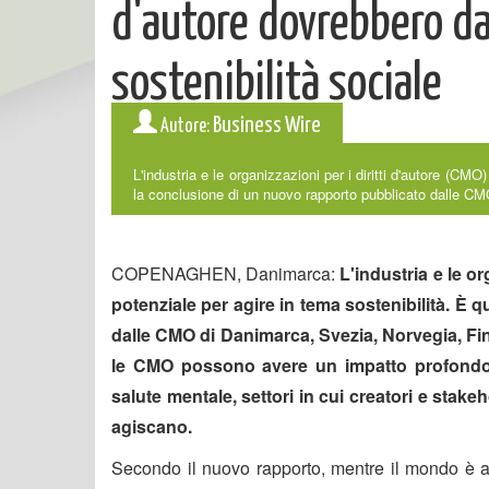
d'autore dovrebbero dar
sostenibilità sociale
Business Wire
Autore:
L'industria e le organizzazioni per i diritti d'autore (CM
la conclusione di un nuovo rapporto pubblicato dalle CM
COPENAGHEN, Danimarca:
L'industria e le o
potenziale per agire in tema sostenibilità. È
dalle CMO di Danimarca, Svezia, Norvegia, Finl
le CMO possono avere un impatto profondo su
salute mentale, settori in cui creatori e stake
agiscano.
Secondo il nuovo rapporto, mentre il mondo è al