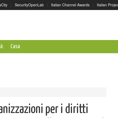
aCity
|
SecurityOpenLab
|
Italian Channel Awards
|
Italian Proj
tà
Casa
nizzazioni per i diritti