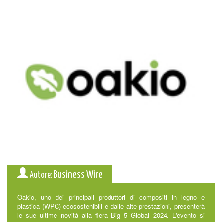
Business Wire
Autore:
Oakio, uno dei principali produttori di compositi in legno e
plastica (WPC) ecosostenibili e dalle alte prestazioni, presenterà
le sue ultime novità alla fiera Big 5 Global 2024. L'evento si