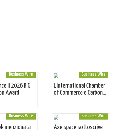
Business Wire
Business Wire
ince il 2026 BIG
L'International Chamber
ion Award
of Commerce e Carbon...
Business Wire
Business Wire
ok menzionata
Axelspace sottoscrive