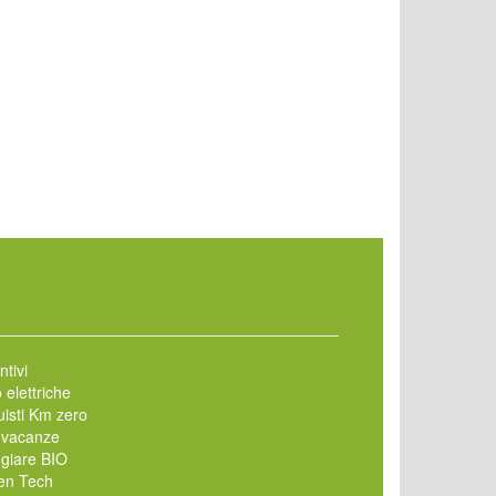
ntivi
 elettriche
isti Km zero
 vacanze
giare BIO
en Tech