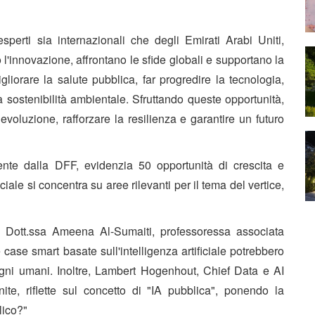
perti sia internazionali che degli Emirati Arabi Uniti,
l'innovazione, affrontano le sfide globali e supportano la
gliorare la salute pubblica, far progredire la tecnologia,
 sostenibilità ambientale. Sfruttando queste opportunità,
evoluzione, rafforzare la resilienza e garantire un futuro
nte dalla DFF, evidenzia 50 opportunità di crescita e
iale si concentra su aree rilevanti per il tema del vertice,
la Dott.ssa Ameena Al-Sumaiti, professoressa associata
case smart basate sull'intelligenza artificiale potrebbero
ogni umani. Inoltre, Lambert Hogenhout, Chief Data e AI
ite, riflette sul concetto di "IA pubblica", ponendo la
lico?"