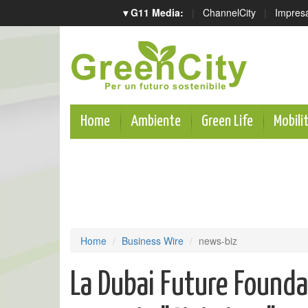
▾ G11 Media:
|
ChannelCity
|
Impres
Home
Ambiente
Green Life
Mobili
Home
Business Wire
news-biz
La Dubai Future Founda