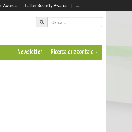
ect Awards
|
Italian Security Awards
|
...
Newsletter
Ricerca orizzontale