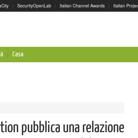
aCity
|
SecurityOpenLab
|
Italian Channel Awards
|
Italian Proj
tà
Casa
tion pubblica una relazione