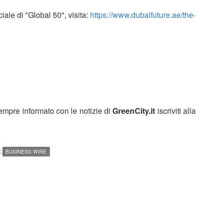
ale di "Global 50", visita:
https://www.dubaifuture.ae/the-
sempre informato con le notizie di
GreenCity.it
iscriviti alla
:
BUSINESS WIRE