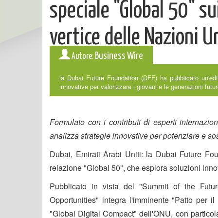
speciale "Global 50" sui
vertice delle Nazioni U
Business Wire
Autore:
la Dubai Future Foundation (DFF) ha pubblicato un'ediz
innovative per valorizzare i giovani e le generazioni futur
Formulato con i contributi di esperti internazio
analizza strategie innovative per potenziare e sos
Dubai, Emirati Arabi Uniti: la Dubai Future Fo
relazione "Global 50", che esplora soluzioni innov
Pubblicato in vista del "Summit of the Futu
Opportunities" integra l'imminente "Patto per il
"Global Digital Compact" dell'ONU, con particola