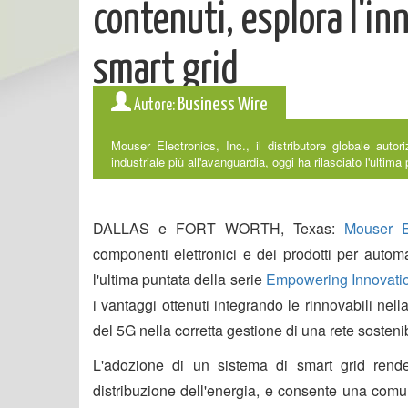
contenuti, esplora l'in
smart grid
Business Wire
Autore:
Mouser Electronics, Inc., il distributore globale auto
industriale più all'avanguardia, oggi ha rilasciato l'ultima 
DALLAS e FORT WORTH, Texas:
Mouser E
componenti elettronici e dei prodotti per automa
l'ultima puntata della serie
Empowering Innovati
i vantaggi ottenuti integrando le rinnovabili nella
del 5G nella corretta gestione di una rete sostenib
L'adozione di un sistema di smart grid rend
distribuzione dell'energia, e consente una comun