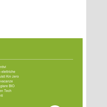
ntivi
 elettriche
isti Km zero
 vacanze
giare BIO
en Tech
ti