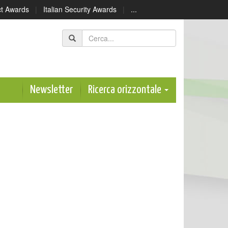
ect Awards
|
Italian Security Awards
|
...
Newsletter
Ricerca orizzontale