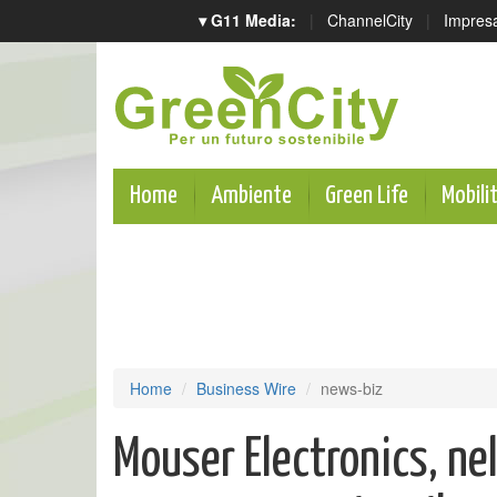
▾ G11 Media:
|
ChannelCity
|
Impres
Home
Ambiente
Green Life
Mobili
Home
Business Wire
news-biz
Mouser Electronics, nel