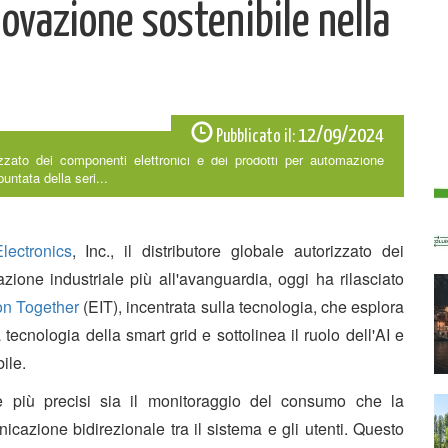
novazione sostenibile nella
12/09/2024
Pubblicato il:
rizzato dei componenti elettronici e dei prodotti per automazione
puntata della seri...
lectronics
, Inc., il distributore globale autorizzato dei
zione industriale più all'avanguardia, oggi ha rilasciato
on Together
(EIT), incentrata sulla tecnologia, che esplora
 tecnologia della smart grid e sottolinea il ruolo dell'AI e
ile.
e più precisi sia il monitoraggio del consumo che la
icazione bidirezionale tra il sistema e gli utenti. Questo