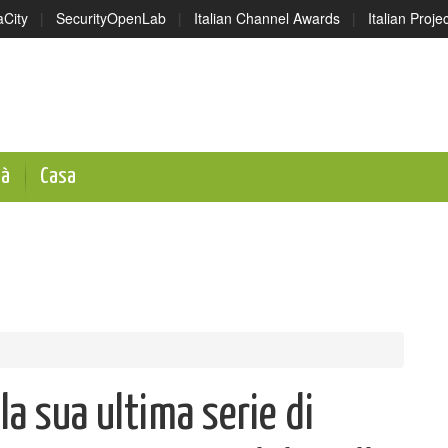
aCity
|
SecurityOpenLab
|
Italian Channel Awards
|
Italian Proj
tà
Casa
la sua ultima serie di