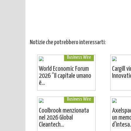
Notizie che potrebbero interessarti:
Business Wire
World Economic Forum
Cargill v
2026 “Il capitale umano
Innovat
è...
Business Wire
Coolbrook menzionata
Axelspac
nel 2026 Global
un mem
Cleantech...
d'intesa.