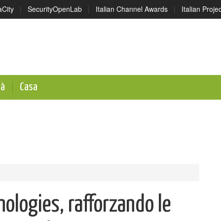
aCity
|
SecurityOpenLab
|
Italian Channel Awards
|
Italian Proj
tà
Casa
ologies, rafforzando le