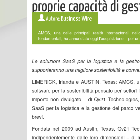
proprie capacità di ges
Business Wire
Autore:
AMCS, una delle principali realtà internazionali nell
fondamentali, ha annunciato oggi l’acquisizione – per un 
Le soluzioni SaaS per la logistica e la gesti
supporteranno una migliore sostenibilità e conversi
LIMERICK, Irlanda e AUSTIN, Texas: AMCS, una d
software per la sostenibilità pensato per settor
importo non divulgato – di Qv21 Technologies, u
SaaS per la logistica e la gestione del parco vei
brevi.
Fondata nel 2009 ad Austin, Texas, Qv21 Tech
indipendentemente dalle loro dimensioni – di me