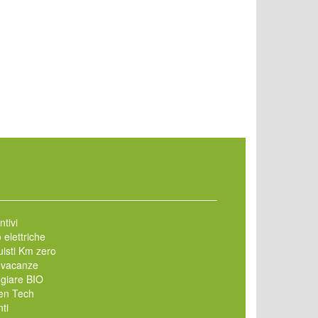
ntivi
 elettriche
isti Km zero
 vacanze
giare BIO
en Tech
ti