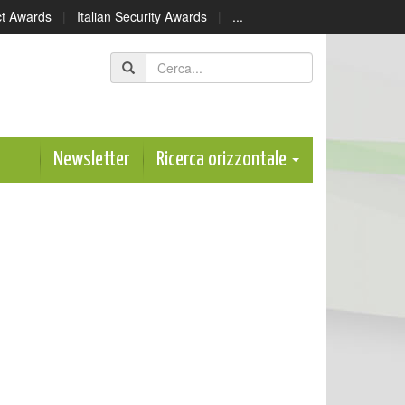
ect Awards
|
Italian Security Awards
|
...
Newsletter
Ricerca orizzontale