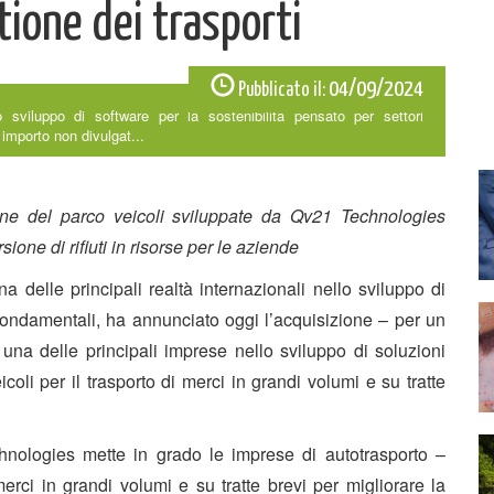
tione dei trasporti
04/09/2024
Pubblicato il:
o sviluppo di software per la sostenibilità pensato per settori
importo non divulgat...
one del parco veicoli sviluppate da Qv21 Technologies
one di rifiuti in risorse per le aziende
elle principali realtà internazionali nello sviluppo di
i fondamentali, ha annunciato oggi l’acquisizione – per un
na delle principali imprese nello sviluppo di soluzioni
coli per il trasporto di merci in grandi volumi e su tratte
nologies mette in grado le imprese di autotrasporto –
rci in grandi volumi e su tratte brevi per migliorare la