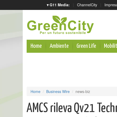
▾ G11 Media:
|
ChannelCity
|
Impres
Home
Ambiente
Green Life
Mobili
Home
Business Wire
news-biz
AMCS rileva Qv21 Techn