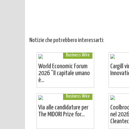
Notizie che potrebbero interessarti:
Business Wire
World Economic Forum
Cargill v
2026 “Il capitale umano
Innovat
è...
Business Wire
Via alle candidature per
Coolbro
The MIDORI Prize for...
nel 2026
Cleantech