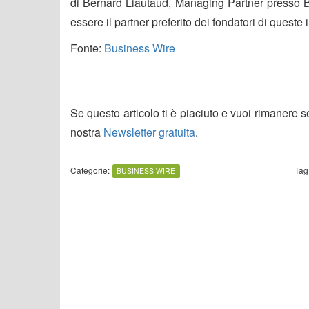
di Bernard Liautaud, Managing Partner presso B
essere il partner preferito dei fondatori di ques
Fonte:
Business Wire
Se questo articolo ti è piaciuto e vuoi rimanere 
nostra
Newsletter gratuita
.
Categorie:
Tag
BUSINESS WIRE