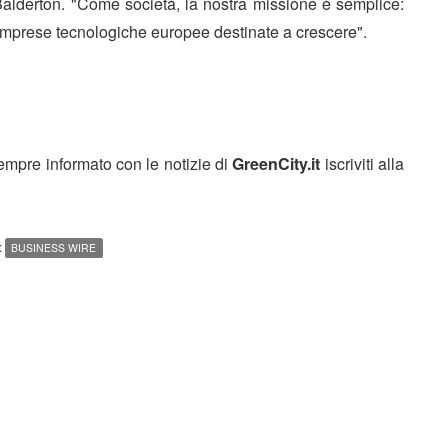
alderton. "Come società, la nostra missione è semplice:
te imprese tecnologiche europee destinate a crescere".
sempre informato con le notizie di
GreenCity.it
iscriviti alla
:
BUSINESS WIRE