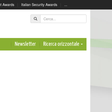
ect Awards
|
Italian Security Awards
|
...
Newsletter
Ricerca orizzontale