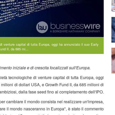
 di venture capital di tutta Europa, oggi ha annunciato il suo Early
und II, da 685 mi...
imento iniziale e di crescita focalizzati sull'Europa.
ietà tecnologiche di venture capital di tutta Europa, oggi
milioni di dollari USA, e Growth Fund II, da 685 milioni di
 ambiziosi, dalla fase seed fino al completamento dell'IPO.
 per cambiare il mondo consista nel realizzare un'impresa,
are il mondo nasceranno in Europa", è stato il commento