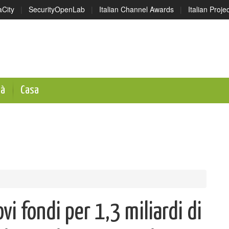
aCity
|
SecurityOpenLab
|
Italian Channel Awards
|
Italian Proj
tà
Casa
i fondi per 1,3 miliardi di