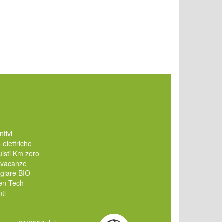
ntivi
 elettriche
isti Km zero
 vacanze
giare BIO
en Tech
ti