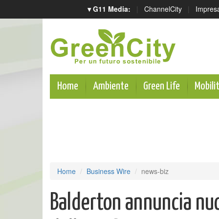
▾ G11 Media:
|
ChannelCity
|
Impres
Home
Ambiente
Green Life
Mobili
Home
Business Wire
news-biz
Balderton annuncia nuov