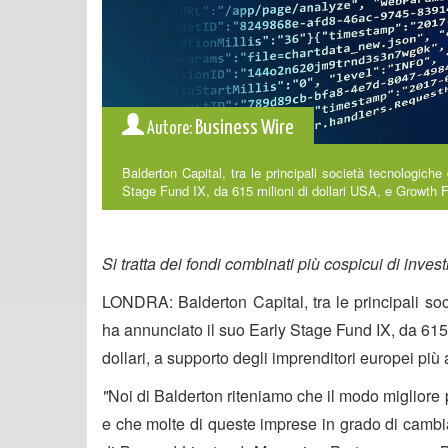
Business Wire
Autore:
Balderton Capital, tra le principali società tecnologiche
Stage Fund IX, da 615 milioni di dollari USA, e Growth F
Si tratta dei fondi combinati più cospicui di invest
LONDRA: Balderton Capital, tra le principali soc
ha annunciato il suo Early Stage Fund IX, da 615 
dollari, a supporto degli imprenditori europei più
"
Noi di Balderton riteniamo che il modo migliore
e che molte di queste imprese in grado di cambi