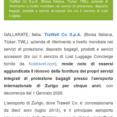
TraWell Co S.p.A. (Borsa Italiana, Ticker: TWL), azienda di
riferimento a livello mondiale nei servizi di protezione, deposito
bagagli, prodotti e servizi accessori (tra cui il servizio di Lost
Luggag...
GALLARATE, Italia:
TraWell Co S.p.A
.
(Borsa Italiana,
Ticker: TWL), azienda di riferimento a livello mondiale nei
servizi di protezione, deposito bagagli, prodotti e servizi
accessori (tra cui il servizio di Lost Luggage Concierge
fornito da
Sostravel.com
),
rende noto di essersi
aggiundicata il rinnovo della fornitura dei propri servizi
integrati di protezione bagagli presso l’aeroporto
internazionale di Zurigo per cinque anni
, con
decorrenza dal 1 Gennaio 2025.
L'aeroporto di Zurigo, dove Trawell Co. e’ concessionaria
da dieci anni (luglio 2013), è il principale aeroporto