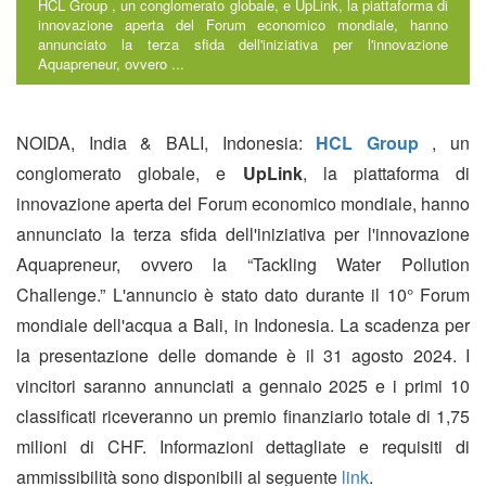
HCL Group , un conglomerato globale, e UpLink, la piattaforma di
innovazione aperta del Forum economico mondiale, hanno
annunciato la terza sfida dell'iniziativa per l'innovazione
Aquapreneur, ovvero ...
NOIDA, India & BALI, Indonesia:
HCL Group
, un
conglomerato globale, e
UpLink
, la piattaforma di
innovazione aperta del Forum economico mondiale, hanno
annunciato la terza sfida dell'iniziativa per l'innovazione
Aquapreneur, ovvero la “Tackling Water Pollution
Challenge.” L'annuncio è stato dato durante il 10° Forum
mondiale dell'acqua a Bali, in Indonesia. La scadenza per
la presentazione delle domande è il 31 agosto 2024. I
vincitori saranno annunciati a gennaio 2025 e i primi 10
classificati riceveranno un premio finanziario totale di 1,75
milioni di CHF. Informazioni dettagliate e requisiti di
ammissibilità sono disponibili al seguente
link
.