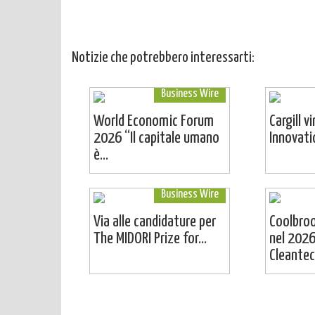
Notizie che potrebbero interessarti:
Business Wire
World Economic Forum
Cargill v
2026 “Il capitale umano
Innovat
è...
Business Wire
Via alle candidature per
Coolbro
The MIDORI Prize for...
nel 2026
Cleantech