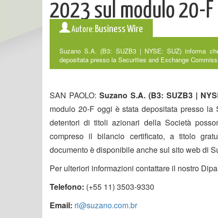
2023 sul modulo 20-F
Business Wire
Autore:
Suzano S.A. (B3: SUZB3 | NYSE: SUZ) informa che 
depositata presso la Securities and Exchange Commission d
SAN PAOLO:
Suzano S.A. (B3: SUZB3 | NYS
modulo 20-F oggi è stata depositata presso la 
detentori di titoli azionari della Società poss
compreso il bilancio certificato, a titolo grat
documento è disponibile anche sul sito web di S
Per ulteriori informazioni contattare il nostro Dipa
Telefono:
(+55 11) 3503-9330
Email:
ri@suzano.com.br