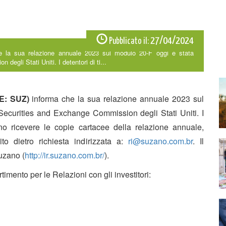
27/04/2024
Pubblicato il:
la sua relazione annuale 2023 sul modulo 20-F oggi è stata
egli Stati Uniti. I detentori di ti...
E: SUZ)
informa che la sua relazione annuale 2023 sul
Securities and Exchange Commission degli Stati Uniti. I
ono ricevere le copie cartacee della relazione annuale,
uito dietro richiesta indirizzata a:
ri@suzano.com.br
. Il
uzano (
http://ir.suzano.com.br/
).
rtimento per le Relazioni con gli investitori: