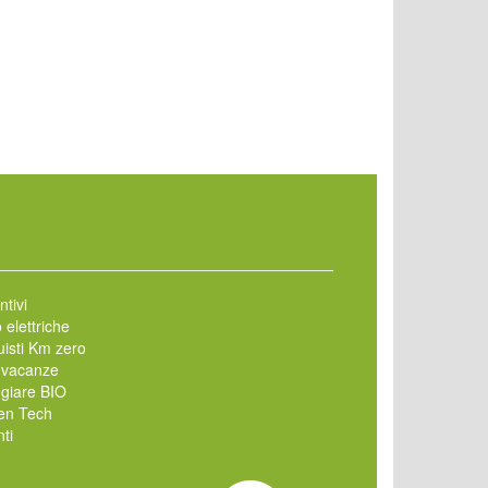
ntivi
 elettriche
isti Km zero
 vacanze
giare BIO
en Tech
ti