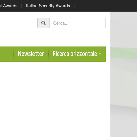
ect Awards
|
Italian Security Awards
|
...
Newsletter
Ricerca orizzontale