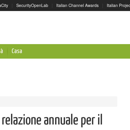
aCity
|
SecurityOpenLab
|
Italian Channel Awards
|
Italian Proj
tà
Casa
relazione annuale per il