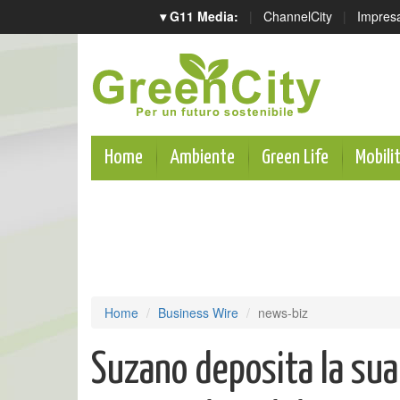
▾ G11 Media:
|
ChannelCity
|
Impres
Home
Ambiente
Green Life
Mobili
Home
Business Wire
news-biz
Suzano deposita la sua 