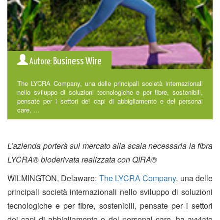
Business Wire
Autore:
The LYCRA Company, una delle principali società internazionali
nello sviluppo di soluzioni tecnologiche e per fibre, sostenibili,
pensate per i settori dei capi di abbigliamento e del personal
care, ...
L’azienda porterà sul mercato alla scala necessaria la fibra
LYCRA® bioderivata realizzata con QIRA®
WILMINGTON, Delaware:
The LYCRA Company
, una delle
principali società internazionali nello sviluppo di soluzioni
tecnologiche e per fibre, sostenibili, pensate per i settori
dei capi di abbigliamento e del personal care, ha avviato