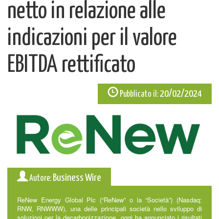
netto in relazione alle
indicazioni per il valore
EBITDA rettificato
20/02/2024
Pubblicato il:
Business Wire
Autore:
ReNew Energy Global Plc (“ReNew” o la “Società”) (Nasdaq:
RNW, RNWWW), una delle principali società nello sviluppo di
soluzioni per la decarbonizzazione, oggi ha annunciato i risultati