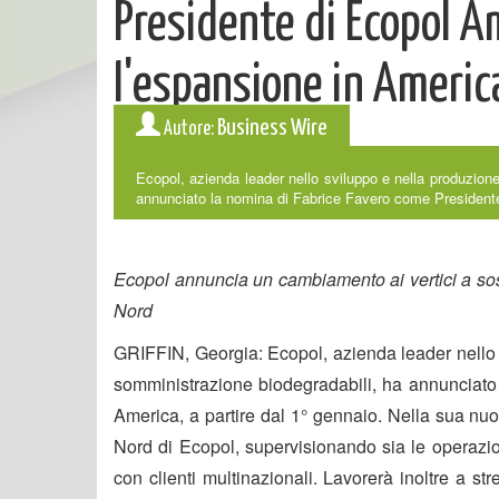
Presidente di Ecopol A
l'espansione in Americ
Business Wire
Autore:
Ecopol, azienda leader nello sviluppo e nella produzione
annunciato la nomina di Fabrice Favero come Presidente
Ecopol annuncia un cambiamento ai vertici a sos
Nord
GRIFFIN, Georgia: Ecopol, azienda leader nello s
somministrazione biodegradabili, ha annunciato
America, a partire dal 1° gennaio. Nella sua nu
Nord di Ecopol, supervisionando sia le operazion
con clienti multinazionali. Lavorerà inoltre a st