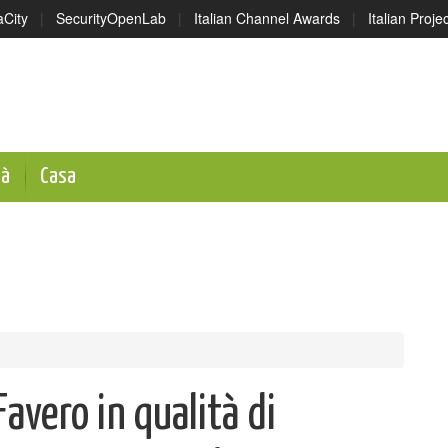
aCity
|
SecurityOpenLab
|
Italian Channel Awards
|
Italian Proj
tà
Casa
avero in qualità di