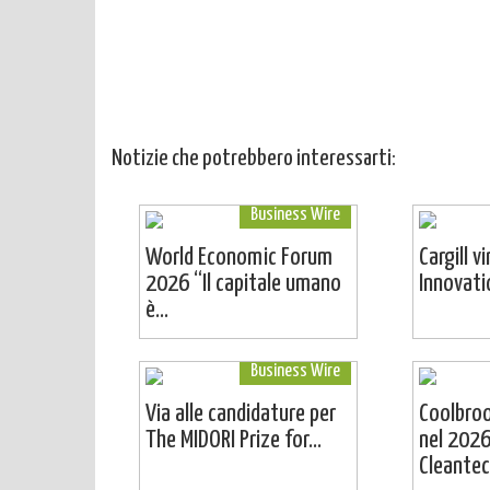
Notizie che potrebbero interessarti:
Business Wire
World Economic Forum
Cargill v
2026 “Il capitale umano
Innovat
è...
Business Wire
Via alle candidature per
Coolbro
The MIDORI Prize for...
nel 2026
Cleantech