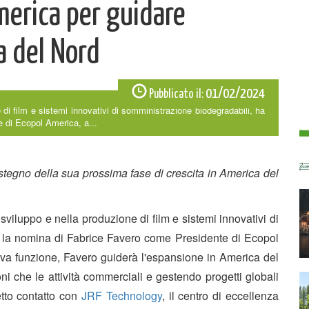
merica per guidare
a del Nord
01/02/2024
Pubblicato il:
 di film e sistemi innovativi di somministrazione biodegradabili, ha
 di Ecopol America, a...
tegno della sua prossima fase di crescita in America del
viluppo e nella produzione di film e sistemi innovativi di
 la nomina di Fabrice Favero come Presidente di Ecopol
ova funzione, Favero guiderà l'espansione in America del
i che le attività commerciali e gestendo progetti globali
retto contatto con
JRF Technology
, il centro di eccellenza