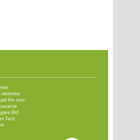
ntivi
 elettriche
isti Km zero
 vacanze
giare BIO
en Tech
ti