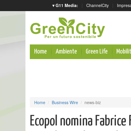
▾ G11 Media:
|
ChannelCity
|
Impres
Home
Ambiente
Green Life
Mobili
Home
Business Wire
news-biz
Ecopol nomina Fabrice F