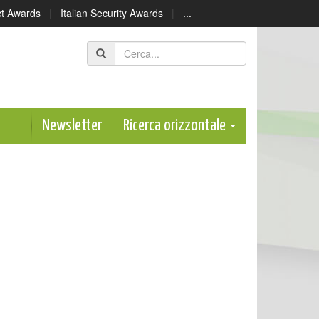
ect Awards
|
Italian Security Awards
|
...
Newsletter
Ricerca orizzontale