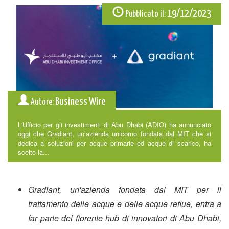
19/12/2023
Pubblicato il:
Business Wire
Autore:
L'Ufficio per gli investimenti di Abu Dhabi (ADIO) ha annunciato
oggi che Gradiant, un’azienda unicorno fondata dal MIT che si
dedica a soluzioni per acque primarie ed acque di scarico, ha
scelto la...
Gradiant, un'azienda fondata dal MIT per il
trattamento delle acque e delle acque reflue, entra a
far parte del fiorente hub di innovatori di Abu Dhabi,