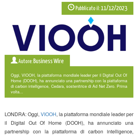
11/12/2023
Pubblicato il:
Business Wire
Autore:
Oggi, VIOOH, la piattaforma mondiale leader per il Digital Out Of
Home (DOOH), ha annunciato una partnership con la piattaforma
di carbon intelligence, Cedara, sostenitrice di Ad Net Zero. Prima
volta...
LONDRA: Oggi,
VIOOH
, la piattaforma mondiale leader per
il Digital Out Of Home (DOOH), ha annunciato una
partnership con la piattaforma di carbon intelligence,