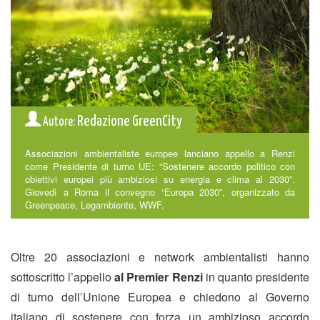
Redazione GreenCity
Autore:
Associazioni ambientaliste europee lanciano appello a Renzi
come Presidente di turno UE: “Sostenere accordo politico con
obiettivi europei più ambiziosi su energia e clima al 2030”.
Giovedì a Roma il convegno “Europa 2030”, organizzato da
Greenpeace, Legambiente, WWF.
Oltre 20 associazioni e network ambientalisti hanno
sottoscritto l’appello
al Premier Renzi
in quanto presidente
di turno dell’Unione Europea e chiedono al Governo
italiano di sostenere con forza un ambizioso accordo