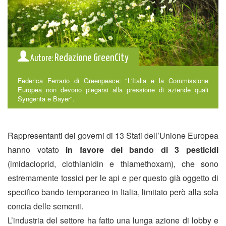
Redazione GreenCity
Autore:
Federica Ferrario di Greenpeace: "L'Italia e la Commissione
Europea non devono piegarsi alla pressione di aziende quali
Syngenta e Bayer".
Rappresentanti dei governi di 13 Stati dell’Unione Europea
hanno votato
in favore del bando di 3 pesticidi
(imidacloprid, clothianidin e thiamethoxam), che sono
estremamente tossici per le api e per questo già oggetto di
specifico bando temporaneo in Italia, limitato però alla sola
concia delle sementi.
L’industria del settore ha fatto una lunga azione di lobby e