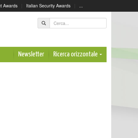
ect Awards
|
Italian Security Awards
|
...
Newsletter
Ricerca orizzontale