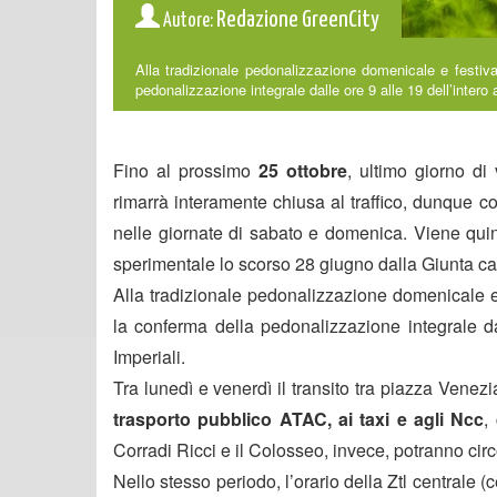
Redazione GreenCity
Autore:
Alla tradizionale pedonalizzazione domenicale e festiva
pedonalizzazione integrale dalle ore 9 alle 19 dell’intero a
Fino al prossimo
25 ottobre
, ultimo giorno di 
rimarrà interamente chiusa al traffico, dunque
nelle giornate di sabato e domenica. Viene quindi
sperimentale lo scorso 28 giugno dalla Giunta capi
Alla tradizionale pedonalizzazione domenicale e 
la conferma della pedonalizzazione integrale dal
Imperiali.
Tra lunedì e venerdì il transito tra piazza Venez
trasporto pubblico ATAC, ai taxi e agli Ncc
,
Corradi Ricci e il Colosseo, invece, potranno cir
Nello stesso periodo, l’orario della Ztl centrale 