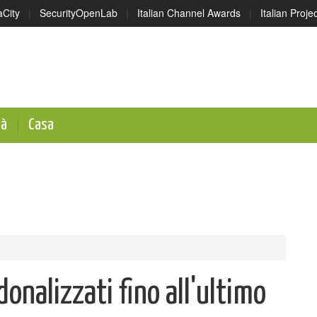
aCity
|
SecurityOpenLab
|
Italian Channel Awards
|
Italian Proj
tà
Casa
donalizzati fino all'ultimo