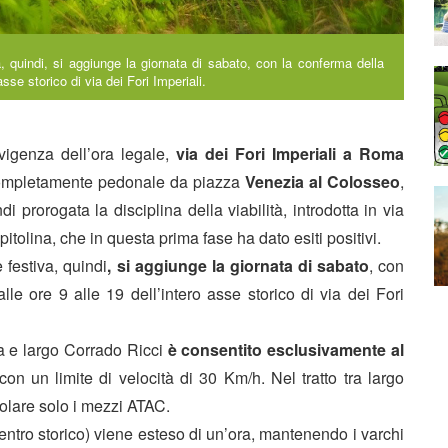
, quindi, si aggiunge la giornata di sabato, con la conferma della
sse storico di via dei Fori Imperiali.
vigenza dell’ora legale,
via dei Fori Imperiali a Roma
 completamente pedonale da piazza
Venezia al Colosseo
,
 prorogata la disciplina della viabilità, introdotta in via
tolina, che in questa prima fase ha dato esiti positivi.
festiva, quindi
, si aggiunge la giornata di sabato
, con
le ore 9 alle 19 dell’intero asse storico di via dei Fori
ia e largo Corrado Ricci
è consentito esclusivamente al
 con un limite di velocità di 30 Km/h. Nel tratto tra largo
colare solo i mezzi ATAC.
(centro storico) viene esteso di un’ora, mantenendo i varchi