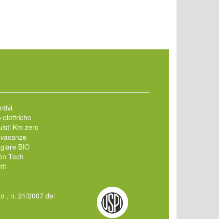
ntivi
 elettriche
isti Km zero
 vacanze
giare BIO
en Tech
ti
mo , n. 21/2007 del