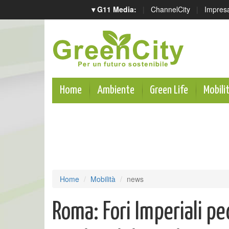
▾ G11 Media:
|
ChannelCity
|
Impres
Home
Ambiente
Green Life
Mobili
Home
Mobilità
news
Roma: Fori Imperiali pe