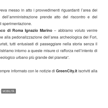
eva messo in atto i provvedimenti riguardanti l’area dei
i dell’amministrazione prende atto del riscontro e del
di sperimentazione.
aco di Roma Ignazio Marino
– abbiamo voluto venire
ne alla pedonalizzazione dell’area archeologica dei Fori,
sti, tutti entusiasti di passeggiare nella storia senza il
striamo intorno a queste misure ci rafforza nell’intento di
heologico urbano più grande del pianeta”.
sempre informato con le notizie di
GreenCity.it
iscriviti alla
:
MOBILITÀ