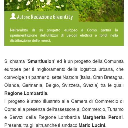
Redazione GreenCity
Autore:
Nell'ambito di un progetto europeo a Como partirà la
sperimentazione dell'utilizzo di veicoli elettrici e ibridi nella
distribuzione delle merci.
Si chiama
'Smartfusion'
ed è un progetto della Comunità
europea per il miglioramento della logistica urbana, che
coinvolge 14 partner di sette Nazioni (Italia, Gran Bretagna,
Olanda, Germania, Belgio, Svizzera, Svezia) tra le quali
Regione Lombardia
.
Il progetto è stato illustrato alla Camera di Commercio di
Como alla presenza dell'assessore al Commercio, Turismo
e Servizi della Regione Lombardia
Margherita Peroni
.
Presenti, tra gli altri,anche il sindaco
Mario Lucini
.