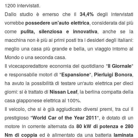
1200 intervistati.
Dallo studio è emerso che il
34,4%
degli intervistati
vorrebbe
possedere un'auto elettrica
, considerata dai più
come
pulita, silenziosa e innovativa
, anche se la
macchina non è più ai primi posti tra i desideri degli italiani:
meglio una casa più grande e bella, un viaggio intorno al
Mondo o una seconda casa.
Il vicecaporedattore economia del quotidiano "
Il Giornale
"
e responsabile motori di "
Espansione
",
Pierluigi Bonora
,
ha avuto la possibilità di testare un'auto elettrica per dieci
giorni: si è trattato di
Nissan Leaf
, la berlina compatta della
casa giapponese elettrica al 100%.
Il veicolo, che si è già aggiudicato diversi premi, tra cui il
prestigioso "
World Car of the Year 2011
", è dotato di un
motore in corrente alternata da
80 kW di potenza e 280
Nm di coppia
ed è alimentato da una batteria
laminata