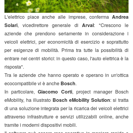
L'elettrico piace anche alle imprese, conferma
Andrea
Solari
, vicedirettore generale di
Arval
: "Crescono le
aziende che prendono seriamente in considerazione i
veicoli elettrici, per economicità di esercizio e soprattutto
per esigenze di mobilità. Prima tra tutte la possibilità di
entrare nei centri storici: in questo caso, l'auto elettrica è la
risposta".
Tra le aziende che hanno operato e operano in un'ottica
ecocompatibile vi è anche
Bosch
.
In particolare,
Giacomo Corti
, project manager Bosch
eMobility, ha illustrato
Bosch eMobility Solution
: si tratta
di una soluzione integrata per la ricarica dei veicoli elettrici
attraverso infrastrutture e servizi utilizzabili online, anche
tramite i moderni dispositivi mobili.