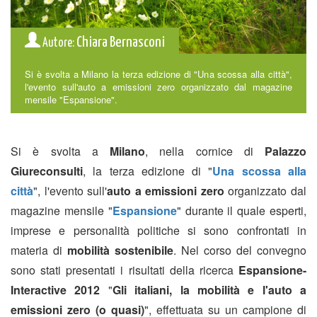
Chiara Bernasconi
Autore:
Si è svolta a Milano la terza edizione di "Una scossa alla città",
l'evento sull'auto a emissioni zero organizzato dal magazine
mensile "Espansione".
Si è svolta a
Milano
, nella cornice di
Palazzo
Giureconsulti
, la terza edizione di "
Una scossa alla
città
", l'evento sull'
auto a emissioni zero
organizzato dal
magazine mensile "
Espansione
" durante il quale esperti,
imprese e personalità politiche si sono confrontati in
materia di
mobilità sostenibile
. Nel corso del convegno
sono stati presentati i risultati della ricerca
Espansione-
Interactive 2012
"
Gli italiani, la mobilità e l'auto a
emissioni zero (o quasi)
", effettuata su un campione di