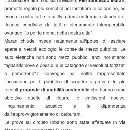
L'assessore alla mobilità di Milano,
Pierfrancesco Maran,
promette regole più semplici per installare le colonnine, ed
esorta i costruttori e le utility a darsi un formato standard di
ricarica condiviso da tutti e pienamente interoperabile
ovunque, "o per lo meno, nella nostra città".
Maran chiude invece nettamente all'ipotesi di lasciare
aperte ai veicoli ecologici le corsie dei mezzi pubblici: "Le
auto elettriche non sono mezzi pubblici, anzi, noi stiamo
tagliando dove è possibile le categorie di veicoli autorizzati
a percorrerle".Il convegno ha inoltre rappresentato
l'occasione per il pubblico di scoprire e provare le più
recenti
proposte di mobilità sostenibile
che hanno come
obiettivo quello di ridurre le emissioni nocive,
l'inquinamento acustico e la dipendenza
dall'approvvigionamento di carburanti.
Le prove su circuito urbano sono state effettuate in
via