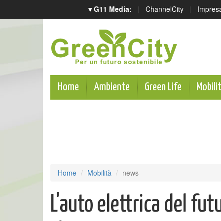
▾ G11 Media:
|
ChannelCity
|
Impres
Home
Ambiente
Green Life
Mobili
Home
Mobilità
news
L'auto elettrica del futu