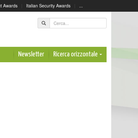
ect Awards
|
Italian Security Awards
|
...
Newsletter
Ricerca orizzontale