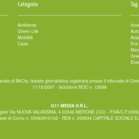
Categorie
Tag
Ambiente
Ince
Green Life
Auto
Mobilità
Acqu
Casa
Eco
Man
Gre
Even
nale di BitCity, testata giornalistica registrata presso il tribunale di Co
11/10/2007 - Iscrizione ROC n. 15698
G11 MEDIA S.R.L.
gale Via NUOVA VALASSINA, 4 22046 MERONE (CO) - P.IVA/C.F.030
rese di Como n. 03062910132 - REA n. 293834 CAPITALE SOCIALE Eur