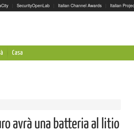
aCity
|
SecurityOpenLab
|
Italian Channel Awards
|
Italian Proj
tà
Casa
ro avrà una batteria al litio