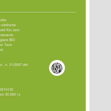
ntivi
 elettriche
isti Km zero
 vacanze
giare BIO
en Tech
ti
mo , n. 21/2007 del
62910132
o 30.000 i.v.