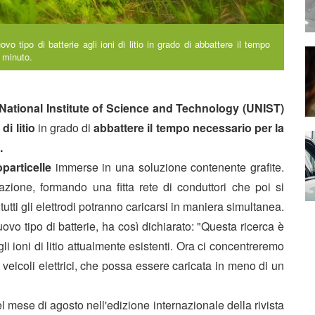
o tipo di batterie agli ioni di litio in grado di abbattere il tempo
o minuto.
n National Institute of Science and Technology (UNIST)
di litio
in grado di
abbattere il tempo necessario per la
.
particelle
immerse in una soluzione contenente grafite.
zione, formando una fitta rete di conduttori che poi si
utti gli elettrodi potranno caricarsi in maniera simultanea.
uovo tipo di batterie, ha così dichiarato: "
Questa ricerca è
gli ioni di litio attualmente esistenti. Ora ci concentreremo
veicoli elettrici, che possa essere caricata in meno di un
el mese di agosto nell'edizione internazionale della rivista