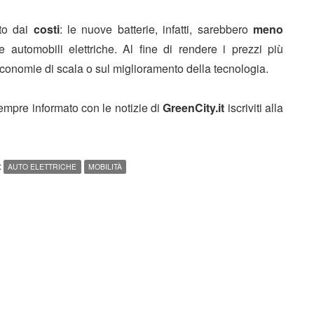
to dai
costi
: le nuove batterie, infatti, sarebbero
meno
 automobili elettriche. Al fine di rendere i prezzi più
economie di scala o sul miglioramento della tecnologia.
sempre informato con le notizie di
GreenCity.it
iscriviti alla
:
AUTO ELETTRICHE
MOBILITÀ