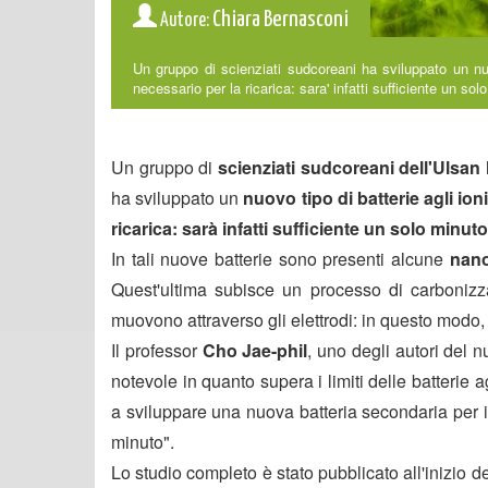
Chiara Bernasconi
Autore:
Un gruppo di scienziati sudcoreani ha sviluppato un nuov
necessario per la ricarica: sara' infatti sufficiente un sol
Un gruppo di
scienziati sudcorean
i dell'Ulsa
ha sviluppato un
nuovo tipo di batterie agli ioni 
ricarica: sarà infatti sufficiente un solo minuto
In tali nuove batterie sono presenti alcune
nano
Quest'ultima subisce un processo di carbonizza
muovono attraverso gli elettrodi: in questo modo, t
Il professor
Cho Jae-phil
, uno degli autori del n
notevole in quanto supera i limiti delle batterie a
a sviluppare una nuova batteria secondaria per i 
minuto".
Lo studio completo è stato pubblicato all'inizio d