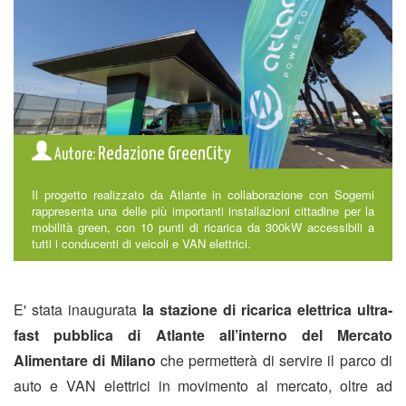
Redazione GreenCity
Autore:
Il progetto realizzato da Atlante in collaborazione con Sogemi
rappresenta una delle più importanti installazioni cittadine per la
mobilità green, con 10 punti di ricarica da 300kW accessibili a
tutti i conducenti di veicoli e VAN elettrici.
E'
stata inaugurata
la stazione di ricarica elettrica ultra-
fast pubblica di Atlante all’interno del Mercato
Alimentare di Milano
che permetterà di servire il parco di
auto e VAN elettrici in movimento al mercato, oltre ad