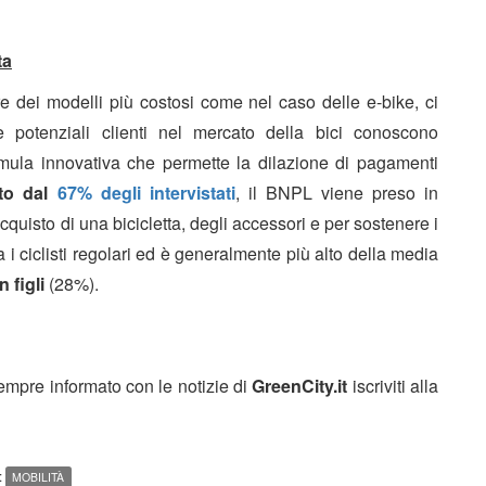
ta
are dei modelli più costosi come nel caso delle e-bike, ci
e potenziali clienti nel mercato della bici conoscono
ula innovativa che permette la dilazione di pagamenti
to dal
67% degli intervistati
, il BNPL viene preso in
quisto di una bicicletta, degli accessori e per sostenere i
 i ciclisti regolari ed è generalmente più alto della media
n figli
(28%).
sempre informato con le notizie di
GreenCity.it
iscriviti alla
:
MOBILITÀ