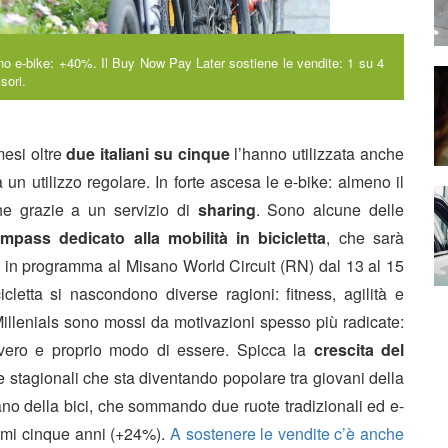
no e-bike: +40%. Il Buy Now Pay Later sostiene le vendite: 1 su 4
sori.
esi oltre
due italiani su cinque
l’hanno utilizzata anche
un utilizzo regolare. In forte ascesa le e-bike: almeno il
he grazie a un servizio di
sharing
. Sono alcune delle
ompass
dedicato alla mobilità in bicicletta
, che sarà
al in programma al Misano World Circuit (RN) dal 13 al 15
cicletta si nascondono diverse ragioni: fitness, agilità e
 Millenials sono mossi da motivazioni spesso più radicate:
n vero e proprio modo di essere. Spicca la
crescita del
ri e stagionali che sta diventando popolare tra giovani della
liano della bici, che sommando due ruote tradizionali ed e-
timi cinque anni (+24%).
A sostenere le vendite c’è anche