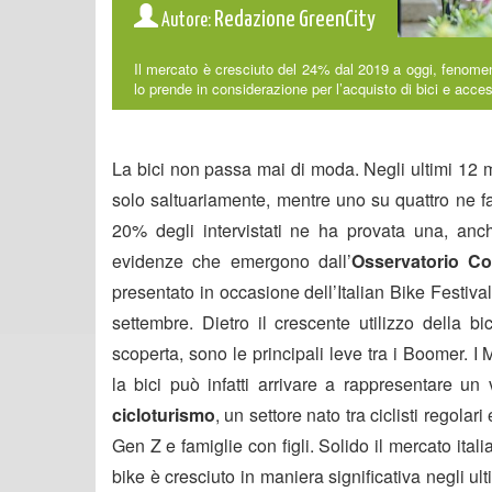
Redazione GreenCity
Autore:
Il mercato è cresciuto del 24% dal 2019 a oggi, fenome
lo prende in considerazione per l’acquisto di bici e acces
La bici non passa mai di moda. Negli ultimi 12 m
solo saltuariamente, mentre uno su quattro ne fa 
20% degli intervistati ne ha provata una, anc
evidenze che emergono dall’
Osservatorio C
presentato in occasione dell’Italian Bike Festiv
settembre. Dietro il crescente utilizzo della bi
scoperta, sono le principali leve tra i Boomer. I
la bici può infatti arrivare a rappresentare u
cicloturismo
, un settore nato tra ciclisti regola
Gen Z e famiglie con figli. Solido il mercato ita
bike è cresciuto in maniera significativa negli ul