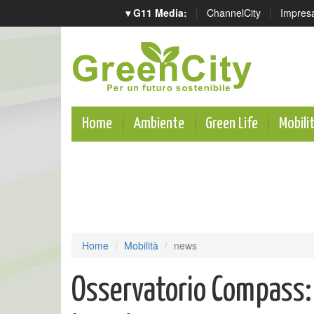
▾ G11 Media:
|
ChannelCity
|
Impres
Home
Ambiente
Green Life
Mobili
Home
Mobilità
news
Osservatorio Compass: b