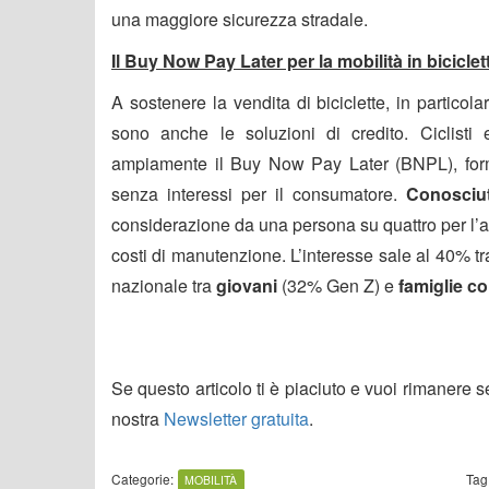
una maggiore sicurezza stradale.
Il Buy Now Pay Later per la mobilità in biciclet
A sostenere la vendita di biciclette, in particol
sono anche le soluzioni di credito. Ciclisti 
ampiamente il Buy Now Pay Later (BNPL), form
senza interessi per il consumatore.
Conosciu
considerazione da una persona su quattro per l’ac
costi di manutenzione. L’interesse sale al 40% tra
nazionale tra
giovani
(32% Gen Z) e
famiglie
co
Se questo articolo ti è piaciuto e vuoi rimanere 
nostra
Newsletter gratuita
.
Categorie:
Tag
MOBILITÀ