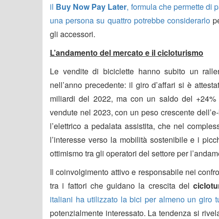
il
Buy Now Pay Later
, formula
che permette di p
una persona su quattro potrebbe considerarlo
p
gli accessori.
L’andamento del mercato e il cicloturismo
Le vendite di biciclette hanno subito un rallen
nell’anno precedente: il giro d’affari si è attest
miliardi del 2022, ma con un saldo del +24% s
vendute nel 2023, con un peso crescente dell’e-
l’elettrico a pedalata assistita, che nel compl
l’interesse verso la mobilità sostenibile e i picc
ottimismo tra gli operatori del settore per l’and
Il coinvolgimento attivo e responsabile nei confro
tra i fattori che guidano la crescita del
ciclot
italiani ha utilizzato la bici per almeno un giro t
potenzialmente interessato. La tendenza si rivela p