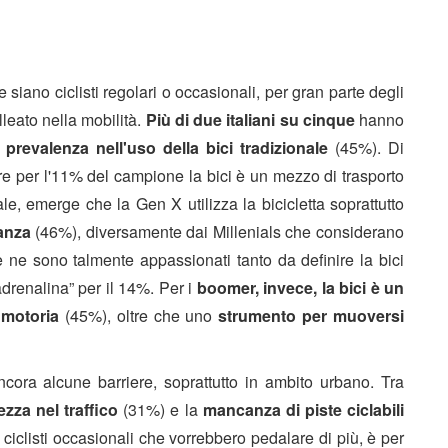
 siano ciclisti regolari o occasionali, per gran parte degli
lleato nella mobilità.
Più di due italiani su cinque
hanno
prevalenza nell'uso della bici tradizionale
(45%). Di
ntre per l'11% del campione la bici è un mezzo di trasporto
le, emerge che la Gen X utilizza la bicicletta soprattutto
canza
(46%), diversamente dai Millenials che considerano
 ne sono talmente appassionati tanto da definire la bici
drenalina” per il 14%. Per i
boomer, invece, la bici è un
 motoria
(45%), oltre che uno
strumento per muoversi
ancora alcune barriere, soprattutto in ambito urbano. Tra
zza nel traffico
(31%) e la
mancanza di piste ciclabili
i ciclisti occasionali che vorrebbero pedalare di più, è per