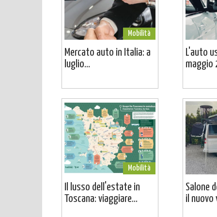
Mobilità
Mercato auto in Italia: a
L'auto u
luglio...
maggio 2
Mobilità
Il lusso dell'estate in
Salone d
Toscana: viaggiare...
il nuovo 