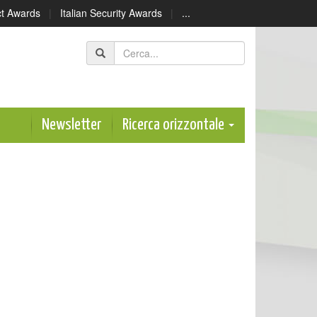
ect Awards
|
Italian Security Awards
|
...
Newsletter
Ricerca orizzontale