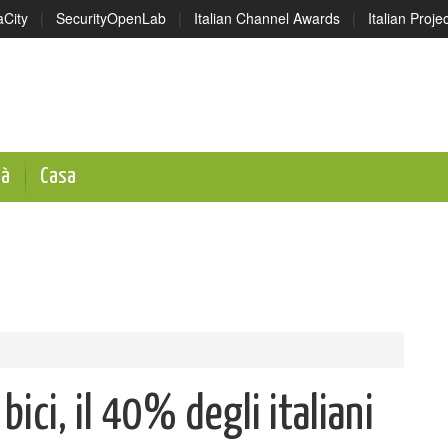
aCity
|
SecurityOpenLab
|
Italian Channel Awards
|
Italian Proj
tà
Casa
ici, il 40% degli italiani