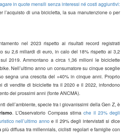
agare in quote mensili senza interessi né costi aggiuntivi:
er l’acquisto di una bicicletta, la sua manutenzione o per
tamento nel 2023 rispetto ai risultati record registrati
ato su 2,6 miliardi di euro, in calo del 18% rispetto ai 3,2
ul 2019. Ammontano a circa 1,36 milioni le biciclette
bike. Nell’ultimo anno un consumatore su cinque sceglie
esso segna una crescita del +40% in cinque anni. Proprio
hi di vendite di biciclette tra il 2020 e il 2022, infondono
amento dei prossimi anni (fonte ANCMA).
nti dell’ambiente, specie tra i giovanissimi della Gen Z, è
urismo
. L’Osservatorio Compass stima
che il 23% degli
uristico nell’ultimo anno
e il 29% degli intervistati si dice
iù diffusa tra millennials, ciclisti regolari e famiglie con