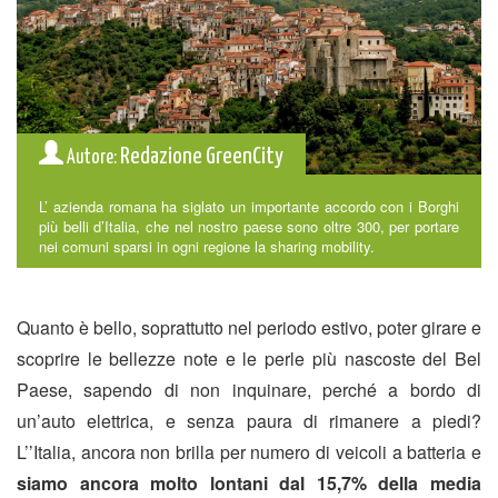
Redazione GreenCity
Autore:
L’ azienda romana ha siglato un importante accordo con i Borghi
più belli d’Italia, che nel nostro paese sono oltre 300, per portare
nei comuni sparsi in ogni regione la sharing mobility.
Quanto è bello, soprattutto nel periodo estivo, poter girare e
scoprire le bellezze note e le perle più nascoste del Bel
Paese, sapendo di non inquinare, perché a bordo di
un’auto elettrica, e senza paura di rimanere a piedi?
L’’Italia, ancora non brilla per numero di veicoli a batteria e
siamo ancora molto lontani dal 15,7% della media