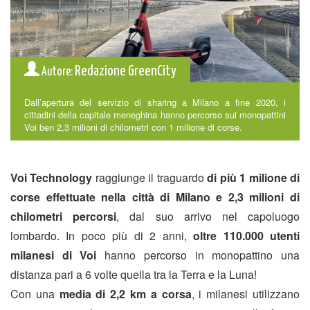
Redazione GreenCity
Autore:
Dall’apertura del servizio di sharing a Milano a fine 2020, i
cittadini della capitale meneghina hanno percorso sui monopattini
Voi ben 2,3 milioni di chilometri con 1 milione di corse.
Voi Technology
raggiunge il traguardo
di più 1 milione di
corse effettuate nella città di Milano e 2,3 milioni di
chilometri percorsi
, dal suo arrivo nel capoluogo
lombardo. In poco più di 2 anni,
oltre
110.000 utenti
milanesi di Voi
hanno percorso in monopattino una
distanza pari a 6 volte quella tra la Terra e la Luna!
Con una
media di 2,2 km a corsa
, i milanesi utilizzano