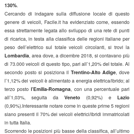
130%
.
Cercando di indagare sulla diffusione locale di questo
genere di veicoli, Facile.it ha evidenziato come, essendo
essa strettamente legata allo sviluppo di una rete di punti
di ricarica, in testa alla classifica delle regioni italiane per
peso dell’elettrico sul totale veicoli circolanti, si trovi la
Lombardia
, area dove, a dicembre 2018, si contavano più
di 73.000 veicoli di questo tipo, pari all’1,20% del totale. Al
secondo posto si posiziona il
Trentino-Alto Adige
, dove
l’1,12% dei veicoli è alimentato a energia elettrica/ibrido; al
terzo posto
l’Emilia-Romagna
, con una percentuale pari
all’1,03%, seguita da
Veneto
(0,92%) e
Lazio
(0,90%).Interessante notare come in queste prime 5 regioni
siano presenti il 70% dei veicoli elettrici/ibridi immatricolati
in tutta Italia.
Scorrendo le posizioni più basse della classifica, all’ultimo