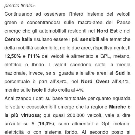
premio finale».
Continuando ad osservare l’intero insieme dei veicoli
green e concentrandosi sulle macro-aree del Paese
emerge che gli automobilisti residenti nel
Nord Est
e nel
Centro Italia
risultano essere i più
sensibili
alle tematiche
della mobilità sostenibile; nelle due aree, rispettivamente, il
12,50%
e
l’11%
dei veicoli è alimentato a GPL, metano,
elettrico o ibrido. I valori scendono sotto la media
nazionale, invece, se si guarda alle altre aree; al
Sud
la
percentuale è pari all’8,6%, nel
Nord Ovest
all’8,1%,
mentre sulle
Isole
il dato crolla al 4%.
Analizzando i dati su base territoriale per quanto riguarda
le vetture ecosostenibili emerge che la regione
Marche è
la più virtuosa
; qui quasi 200.000 veicoli, vale a dire
un’auto su 5 (
19,4%
), sono alimentati a Gpl, metano,
elettricità o con sistema ibrido. Al secondo posto si