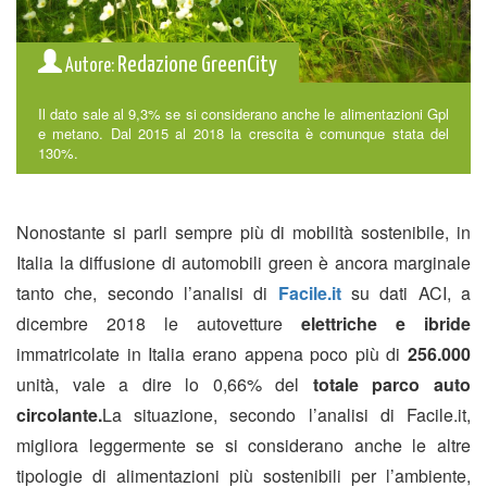
Redazione GreenCity
Autore:
Il dato sale al 9,3% se si considerano anche le alimentazioni Gpl
e metano. Dal 2015 al 2018 la crescita è comunque stata del
130%.
Nonostante si parli sempre più di mobilità sostenibile, in
Italia la diffusione di automobili green è ancora marginale
tanto che, secondo l’analisi di
Facile.it
su dati ACI, a
dicembre 2018 le autovetture
elettriche e ibride
immatricolate in Italia erano appena poco più di
256.000
unità, vale a dire lo 0,66% del
totale parco auto
circolante.
La situazione, secondo l’analisi di Facile.it,
migliora leggermente se si considerano anche le altre
tipologie di alimentazioni più sostenibili per l’ambiente,