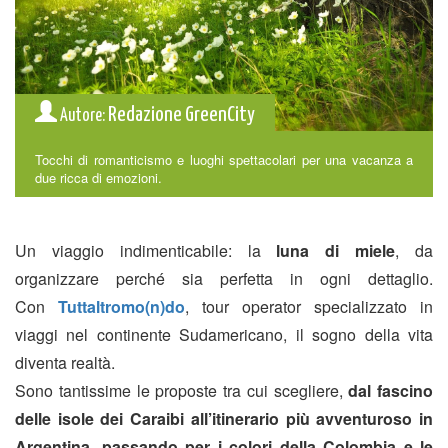
Redazione GreenCity
Autore:
Tocchi di romanticismo e luoghi spettacolari per una vacanza a
due ricca di emozioni.
Un viaggio indimenticabile: la
luna di miele
, da
organizzare perché sia perfetta in ogni dettaglio.
Con
Tuttaltromo(n)do
, tour operator specializzato in
viaggi nel continente Sudamericano, il sogno della vita
diventa realtà.
Sono tantissime le proposte tra cui scegliere,
dal fascino
delle isole dei Caraibi all’itinerario più avventuroso in
Argentina, passando per i colori della Colombia e le