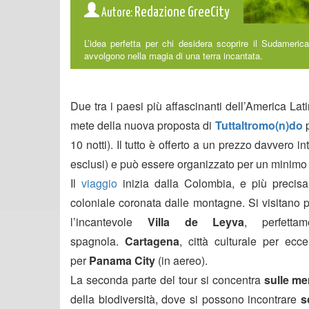
Redazione GreeCity
Autore:
L’idea perfetta per chi desidera scoprire il Sudamerica
avvolgono nella magia di una terra incantata.
Due tra i paesi più affascinanti dell’America Lati
mete della nuova proposta di
Tuttaltromo(n)do
10 notti). Il tutto è offerto a un prezzo davvero 
esclusi) e può essere organizzato per un minimo
Il
viaggio
inizia dalla Colombia, e più preci
coloniale coronata dalle montagne. Si visitano 
l’incantevole
Villa de Leyva
, perfetta
spagnola.
Cartagena
, città culturale per ecc
per
Panama City
(in aereo).
La seconda parte del tour si concentra
sulle mer
della biodiversità, dove si possono incontrare
s