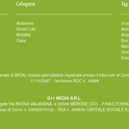
Categorie
Tag
Ambiente
Ince
Green Life
Auto
Mobilità
Acqu
Casa
Eco
Man
Gre
Even
nale di BitCity, testata giornalistica registrata presso il tribunale di Co
11/10/2007 - Iscrizione ROC n. 15698
G11 MEDIA S.R.L.
gale Via NUOVA VALASSINA, 4 22046 MERONE (CO) - P.IVA/C.F.030
rese di Como n. 03062910132 - REA n. 293834 CAPITALE SOCIALE Eur