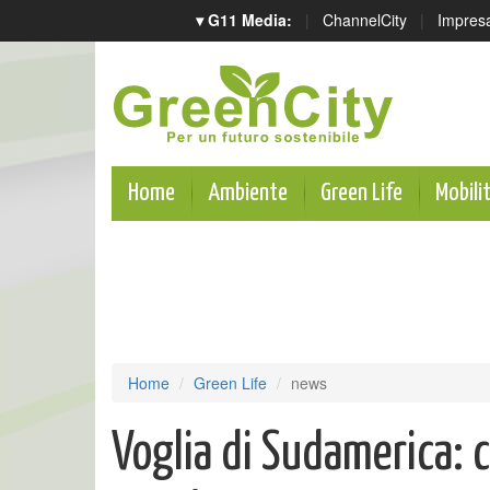
▾ G11 Media:
|
ChannelCity
|
Impres
Home
Ambiente
Green Life
Mobili
Home
Green Life
news
Voglia di Sudamerica: 