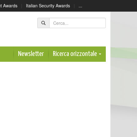
ect Awards
|
Italian Security Awards
|
...
Newsletter
Ricerca orizzontale