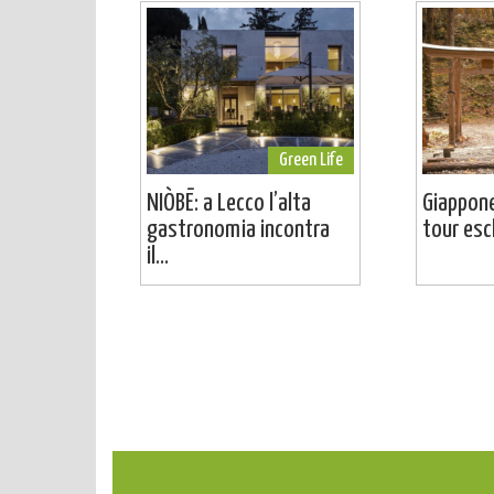
Green Life
NIÒBĒ: a Lecco l’alta
Giappone
gastronomia incontra
tour escl
il...