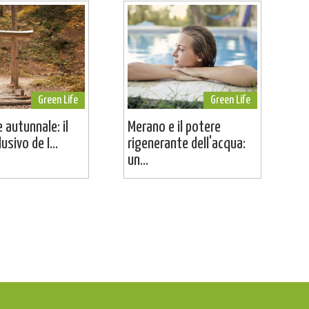
Green Life
Green Life
 autunnale: il
Merano e il potere
usivo de I...
rigenerante dell'acqua:
un...