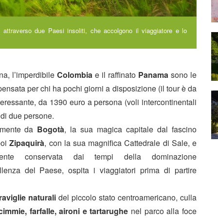
 attraverso due Paesi insoliti, che accolgono il viaggiatore e lo
na, l’imperdibile
Colombia
e il raffinato
Panama
sono le
pensata per chi ha pochi giorni a disposizione (il tour è da
interessante, da 1390 euro a persona (voli intercontinentali
 di due persone.
samente da
Bogotà
, la sua magica capitale dal fascino
poi
Zipaquirà
, con la sua magnifica Cattedrale di Sale, e
mente conservata dai tempi della dominazione
ellenza del Paese, ospita i viaggiatori prima di partire
aviglie naturali
del piccolo stato centroamericano, culla
cimmie, farfalle, aironi e tartarughe
nel parco alla foce