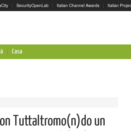
aCity
|
SecurityOpenLab
|
Italian Channel Awards
|
Italian Proj
tà
Casa
con Tuttaltromo(n)do un