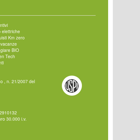
ntivi
 elettriche
isti Km zero
 vacanze
giare BIO
en Tech
ti
mo , n. 21/2007 del
62910132
o 30.000 i.v.