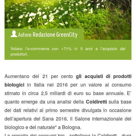
Redazione GreenCity
Autore:
Volano l’e-commerce con +71% in 5 anni e l’acquisto dai
produttori.
Aumentano del 21 per cento
gli acquisti di prodotti
biologici
in Italia nel 2016 per un valore al consumo
stimato in circa 2,5 miliardi di euro su base annuale. E’
quanto emerge da una analisi della
Coldiretti
sulla base
dei dati relativi al primo semestre divulgata in occasione
dell’apertura del Sana 2016, il Salone internazionale del
biologico e del naturale" a Bologna.
La crescita dei consumi bio - sottolinea la Coldiretti - dura