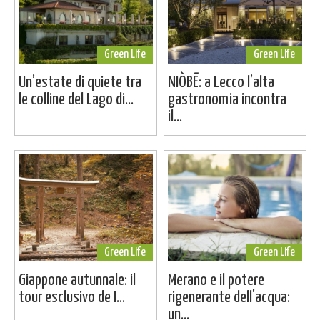
Green Life
Green Life
Un’estate di quiete tra
NIÒBĒ: a Lecco l’alta
le colline del Lago di...
gastronomia incontra
il...
Green Life
Green Life
Giappone autunnale: il
Merano e il potere
tour esclusivo de I...
rigenerante dell'acqua:
un...