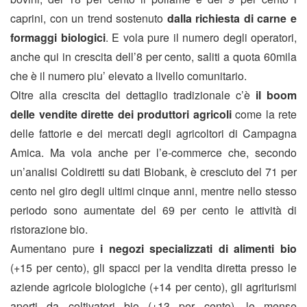
caprini, con un trend sostenuto
dalla richiesta di carne e
formaggi biologici
. E vola pure il numero degli operatori,
anche qui in crescita dell’8 per cento, saliti a quota 60mila
che è il numero piu’ elevato a livello comunitario.
Oltre alla crescita del dettaglio tradizionale c’è
il boom
delle vendite dirette dei produttori agricoli
come la rete
delle fattorie e dei mercati degli agricoltori di Campagna
Amica. Ma vola anche per l’e-commerce che, secondo
un’analisi Coldiretti su dati Biobank, è cresciuto del 71 per
cento nel giro degli ultimi cinque anni, mentre nello stesso
periodo sono aumentate del 69 per cento le attività di
ristorazione bio.
Aumentano pure
i negozi specializzati di alimenti bio
(+15 per cento), gli spacci per la vendita diretta presso le
aziende agricole biologiche (+14 per cento), gli agriturismi
aperti da coltivatori bio (+13 per cento), le mense