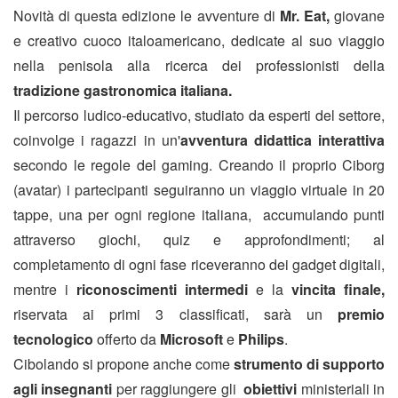
Novità di questa edizione le avventure di
Mr. Eat,
giovane
e creativo cuoco italoamericano, dedicate al suo viaggio
nella penisola alla ricerca dei professionisti della
tradizione gastronomica italiana
.
Il percorso ludico-educativo, studiato da esperti del settore,
coinvolge i ragazzi in un'
avventura didattica interattiva
secondo le regole del gaming. Creando il proprio Ciborg
(avatar) i partecipanti seguiranno un viaggio virtuale in 20
tappe, una per ogni regione italiana, accumulando punti
attraverso giochi, quiz e approfondimenti; al
completamento di ogni fase riceveranno dei gadget digitali,
mentre i
riconoscimenti intermedi
e la
vincita finale,
riservata ai primi 3 classificati, sarà un
premio
tecnologico
offerto da
Microsoft
e
Philips
.
Cibolando si propone anche come
strumento di supporto
agli insegnanti
per raggiungere gli
obiettivi
ministeriali in