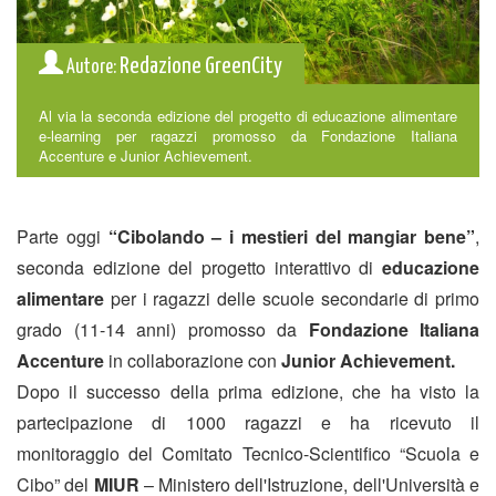
Redazione GreenCity
Autore:
Al via la seconda edizione del progetto di educazione alimentare
e-learning per ragazzi promosso da Fondazione Italiana
Accenture e Junior Achievement.
Parte oggi
“Cibolando – i mestieri del mangiar bene”
,
seconda edizione del progetto interattivo di
educazione
alimentare
per i ragazzi delle scuole secondarie di primo
grado (11-14 anni) promosso da
Fondazione Italiana
Accenture
in collaborazione con
Junior Achievement.
Dopo il successo della prima edizione, che ha visto la
partecipazione di 1000 ragazzi e ha ricevuto il
monitoraggio del Comitato Tecnico-Scientifico “Scuola e
Cibo” del
MIUR
– Ministero dell'Istruzione, dell'Università e