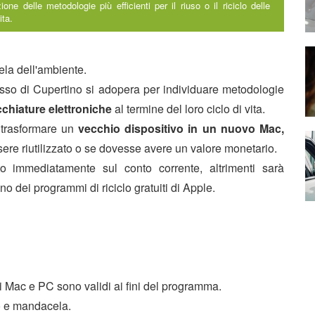
one delle metodologie più efficienti per il riuso o il riciclo delle
ita.
ela dell'ambiente.
losso di Cupertino si adopera per individuare metodologie
ecchiature elettroniche
al termine del loro ciclo di vita.
 trasformare un
vecchio dispositivo in un nuovo Mac,
sere riutilizzato o se dovesse avere un valore monetario.
ato immediatamente sul conto corrente, altrimenti sarà
no dei programmi di riciclo gratuiti di Apple.
i Mac e PC sono validi ai fini del programma.
vo e mandacela.