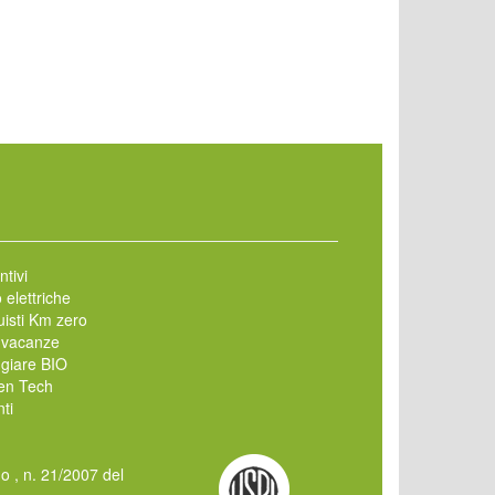
ntivi
 elettriche
isti Km zero
 vacanze
giare BIO
en Tech
ti
mo , n. 21/2007 del