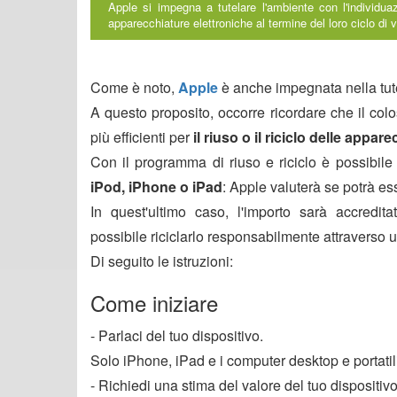
Apple si impegna a tutelare l'ambiente con l'individuazi
apparecchiature elettroniche al termine del loro ciclo di v
Come è noto,
Apple
è anche impegnata nella tut
A questo proposito, occorre ricordare che il co
più efficienti per
il riuso o il riciclo delle appar
Con il programma di riuso e riciclo è possibile
iPod, iPhone o iPad
: Apple valuterà se potrà es
In quest'ultimo caso, l'importo sarà accredit
possibile riciclarlo responsabilmente attraverso u
Di seguito le istruzioni:
Come iniziare
- Parlaci del tuo dispositivo.
Solo iPhone, iPad e i computer desktop e portatil
- Richiedi una stima del valore del tuo dispositi