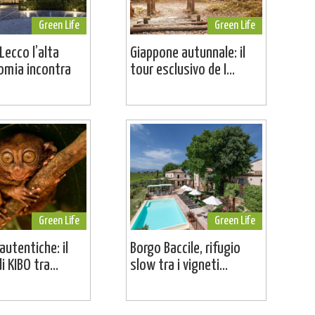
Green Life
Green Life
Lecco l’alta
Giappone autunnale: il
omia incontra
tour esclusivo de I...
Green Life
Green Life
 autentiche: il
Borgo Baccile, rifugio
i KIBO tra...
slow tra i vigneti...