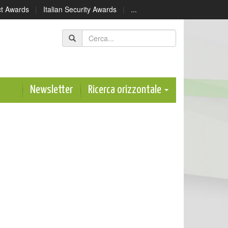
ect Awards
|
Italian Security Awards
|
...
Newsletter
Ricerca orizzontale