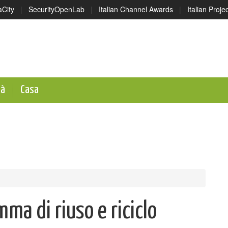
aCity
|
SecurityOpenLab
|
Italian Channel Awards
|
Italian Proj
tà
Casa
ma di riuso e riciclo