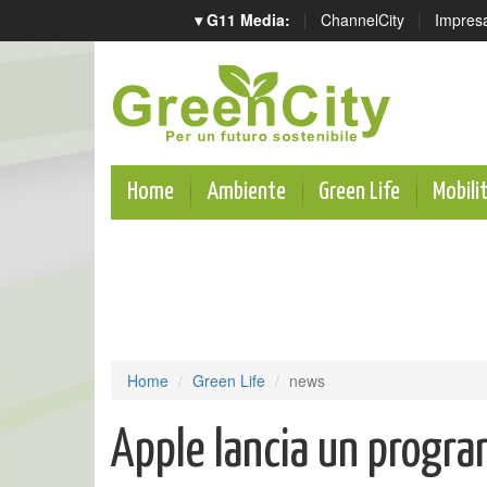
▾ G11 Media:
|
ChannelCity
|
Impres
Home
Ambiente
Green Life
Mobili
Home
Green Life
news
Apple lancia un program