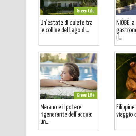
Green Life
Un’estate di quiete tra
NIÒBĒ: a 
le colline del Lago di...
gastron
il...
Green Life
Merano e il potere
Filippine
rigenerante dell'acqua:
viaggio d
un...