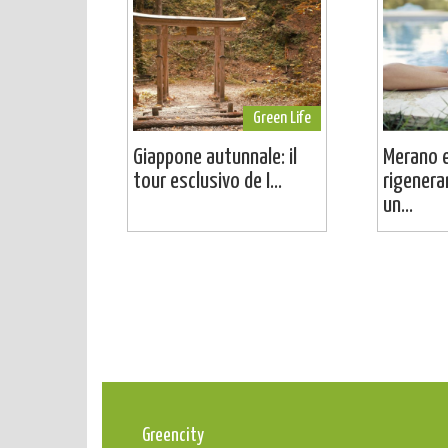
Green Life
Giappone autunnale: il
Merano e
tour esclusivo de I...
rigenera
un...
Greencity