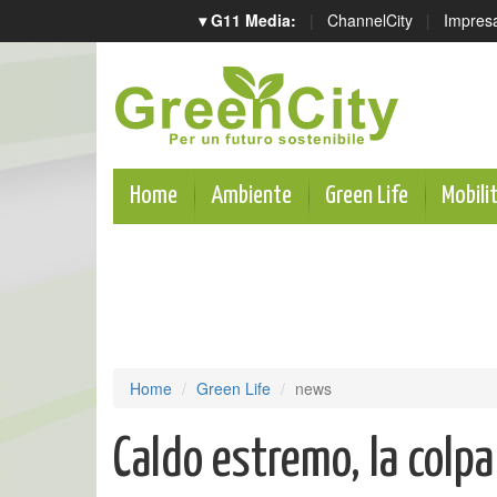
▾ G11 Media:
|
ChannelCity
|
Impres
Home
Ambiente
Green Life
Mobili
Home
Green Life
news
Caldo estremo, la colp