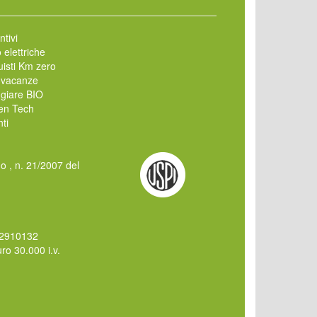
ntivi
 elettriche
isti Km zero
 vacanze
giare BIO
en Tech
ti
mo , n. 21/2007 del
62910132
o 30.000 i.v.