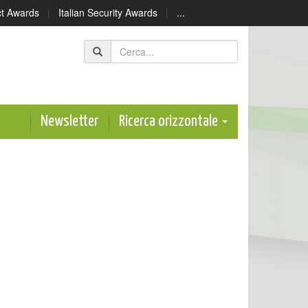
ect Awards
|
Italian Security Awards
|
...
Newsletter
Ricerca orizzontale