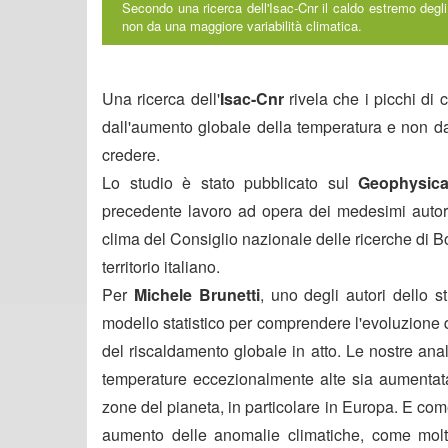
Secondo una ricerca dell'Isac-Cnr il caldo estremo degli
non da una maggiore variabilità climatica.
Una ricerca dell'
Isac-Cnr
rivela che i picchi di 
dall'aumento globale della temperatura e non da
credere.
Lo studio è stato pubblicato sul
Geophysica
precedente lavoro ad opera dei medesimi autori (i
clima del Consiglio nazionale delle ricerche di Bo
territorio italiano.
Per
Michele Brunetti
, uno degli autori dello 
modello statistico per comprendere l'evoluzione d
del riscaldamento globale in atto. Le nostre an
temperature eccezionalmente alte sia aumentata
zone del pianeta, in particolare in Europa. E com
aumento delle anomalie climatiche, come molt