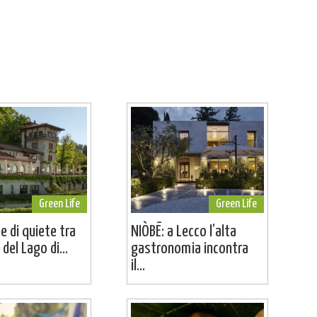
Green Life
Green Life
e di quiete tra
NIÒBĒ: a Lecco l’alta
 del Lago di...
gastronomia incontra
il...