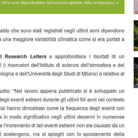
 ultimi anni dipenderebbe dall'aumento globale della temperatura e
caldo che sono stati registrati negli ultimi anni dipendono
 una maggiore variabilità climatica come si era portati a
l Research Letters
e approfondisce i risultati di un
 ricercatori dell'istituto di scienze dell'atmosfera e del
logna e dell'Università degli Studi di Milano) e relativo al
studio: "Nel lavoro appena pubblicato si è sviluppato un
egli eventi estremi durante gli ultimi 50 anni nel contesto
alisi hanno dimostrato come la frequenza degli eventi con
 in modo significativo negli ultimi decenni in numerose
e l'incremento di tali eventi estremi non sia causato da un
i sostengono, ma si spieghi con lo spostamento della