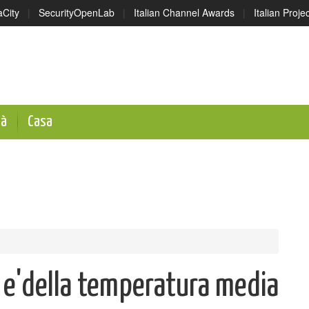
aCity
|
SecurityOpenLab
|
Italian Channel Awards
|
Italian Proj
tà
Casa
a e'della temperatura media