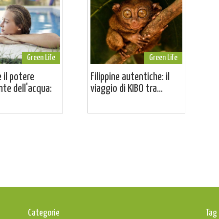
Green Life
Green Life
 il potere
Filippine autentiche: il
nte dell'acqua:
viaggio di KIBO tra...
Categorie
Tag