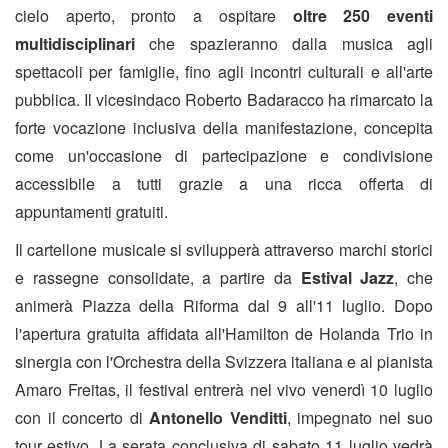
cielo aperto, pronto a ospitare
oltre 250 eventi
multidisciplinari
che spazieranno dalla musica agli
spettacoli per famiglie, fino agli incontri culturali e all'arte
pubblica. Il vicesindaco Roberto Badaracco ha rimarcato la
forte vocazione inclusiva della manifestazione, concepita
come un'occasione di partecipazione e condivisione
accessibile a tutti grazie a una ricca offerta di
appuntamenti gratuiti.
Il cartellone musicale si svilupperà attraverso marchi storici
e rassegne consolidate, a partire da
Estival Jazz
, che
animerà Piazza della Riforma dal 9 all'11 luglio. Dopo
l'apertura gratuita affidata all'Hamilton de Holanda Trio in
sinergia con l'Orchestra della Svizzera italiana e al pianista
Amaro Freitas, il festival entrerà nel vivo venerdì 10 luglio
con il concerto di
Antonello Venditti
, impegnato nel suo
tour estivo. La serata conclusiva di sabato 11 luglio vedrà