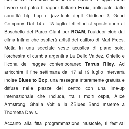
invece sul palco il rapper italiano
Ernia
, anticipato dalle
sonorità hip hop e jazz-funk degli Oddisee & Good
Company. Dal 14 al 18 luglio i riflettori si sposteranno al
Boschetto del Parco Ciani per
ROAM
, l'outdoor club dal
clima intimo che ospiterà artisti del calibro di Mari Froes,
Motta in una speciale veste acustica di piano solo,
l'orchestra di cumbia argentina La Delio Valdez, Chiello e
l'icona del reggae contemporaneo
Tarrus Riley
. Ad
arricchire il fine settimana dal 17 al 19 luglio interverrà
inoltre
Blues to Bop
, una rassegna interamente gratuita e
diffusa nelle piazze del centro con una line-up
internazionale che include, tra i molti ospiti, Alice
Armstrong, Ghalia Volt e la ZBlues Band insieme a
Thornetta Davis.
Accanto alla fitta programmazione musicale, il festival