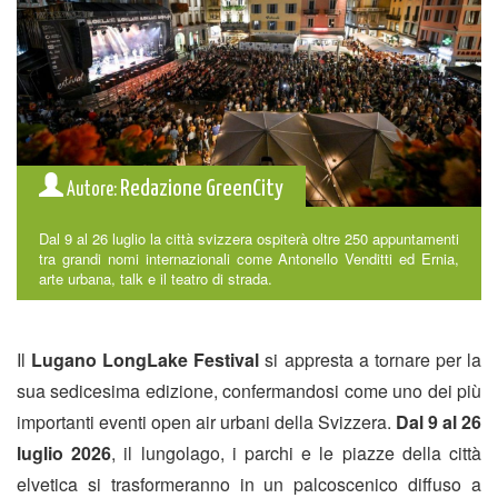
Redazione GreenCity
Autore:
Dal 9 al 26 luglio la città svizzera ospiterà oltre 250 appuntamenti
tra grandi nomi internazionali come Antonello Venditti ed Ernia,
arte urbana, talk e il teatro di strada.
Il
Lugano LongLake Festival
si appresta a tornare per la
sua sedicesima edizione, confermandosi come uno dei più
importanti eventi open air urbani della Svizzera.
Dal 9 al 26
luglio 2026
, il lungolago, i parchi e le piazze della città
elvetica si trasformeranno in un palcoscenico diffuso a