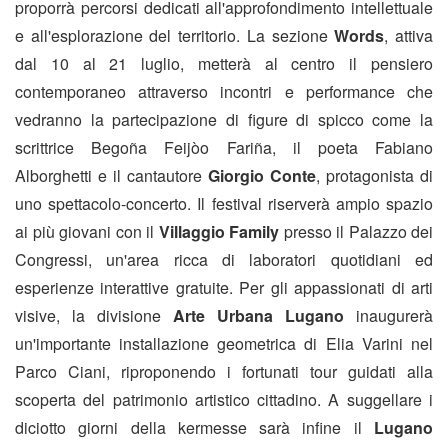
proporrà percorsi dedicati all'approfondimento intellettuale
e all'esplorazione del territorio. La sezione
Words
, attiva
dal 10 al 21 luglio, metterà al centro il pensiero
contemporaneo attraverso incontri e performance che
vedranno la partecipazione di figure di spicco come la
scrittrice Begoña Feijòo Fariña, il poeta Fabiano
Alborghetti e il cantautore
Giorgio Conte
, protagonista di
uno spettacolo-concerto. Il festival riserverà ampio spazio
ai più giovani con il
Villaggio Family
presso il Palazzo dei
Congressi, un'area ricca di laboratori quotidiani ed
esperienze interattive gratuite. Per gli appassionati di arti
visive, la divisione
Arte Urbana Lugano
inaugurerà
un'importante installazione geometrica di Elia Varini nel
Parco Ciani, riproponendo i fortunati tour guidati alla
scoperta del patrimonio artistico cittadino. A suggellare i
diciotto giorni della kermesse sarà infine il
Lugano