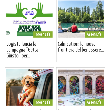
Green Life
Green Life
Logista lancia la
Calmcation: la nuova
campagna “Getta
frontiera del benessere...
Giusto” per...
Green Life
Green Life