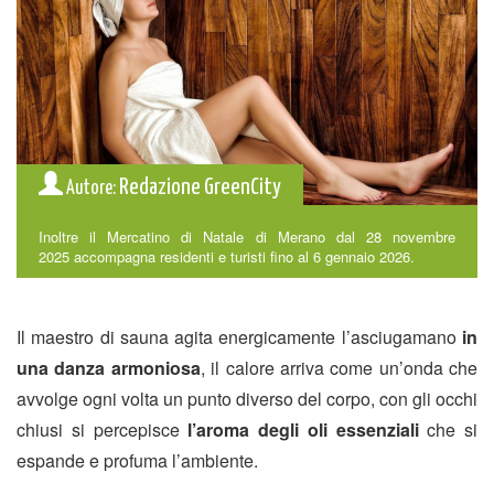
Redazione GreenCity
Autore:
Inoltre il Mercatino di Natale di Merano dal 28 novembre
2025 accompagna residenti e turisti fino al 6 gennaio 2026.
Il maestro di sauna agita energicamente l’asciugamano
in
una
danza armoniosa
, il calore arriva come un’onda che
avvolge ogni volta un punto diverso del corpo, con gli occhi
chiusi si percepisce
l’aroma degli oli essenziali
che si
espande e profuma l’ambiente.