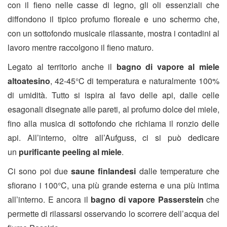
con il fieno nelle casse di legno, gli oli essenziali che
diffondono il tipico profumo floreale e uno schermo che,
con un sottofondo musicale rilassante, mostra i contadini al
lavoro mentre raccolgono il fieno maturo.
Legato al territorio anche il
bagno di vapore al miele
altoatesino
, 42-45°C di temperatura e naturalmente 100%
di umidità. Tutto si ispira al favo delle api, dalle celle
esagonali disegnate alle pareti, al profumo dolce del miele,
fino alla musica di sottofondo che richiama il ronzio delle
api. All’interno, oltre all’Aufguss, ci si può dedicare
un
purificante peeling al miele
.
Ci sono poi due
saune finlandesi
dalle temperature che
sfiorano i 100°C, una più grande esterna e una più intima
all’interno. E ancora il
bagno di vapore Passerstein
che
permette di rilassarsi osservando lo scorrere dell’acqua del