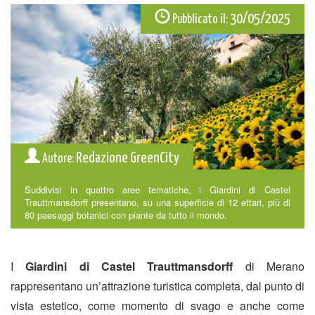
30/05/2025
Pubblicato il:
Redazione GreenCity
Autore:
Suddivisi in quattro aree tematiche, i Giardini di Castel
Trauttmansdorff presentano, su una superficie di 12 ettari, più di
80 paesaggi botanici con piante da tutto il mondo.
I
Giardini di Castel Trauttmansdorff
di Merano
rappresentano un’attrazione turistica completa, dal punto di
vista estetico, come momento di svago e anche come