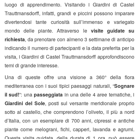
luogo di apprendimento. Visitando i Giardini di Castel
Trauttmansdorff, infatti, grandi e piccini possono imparare
divertendosi tante curiosità sull’immenso e variegato
mondo delle piante. Attraverso le
visite guidate su
richiesta
, da prenotare con almeno 3 settimane di anticipo
indicando il numero di partecipanti e la data preferita per la
visita, i Giardini di Castel Trauttmansdorff approfondiscono
temi di grande interesse.
Una di queste offre una visione a 360° della flora
mediterranea con i suoi tipici paesaggi naturali, “
Sognare
il sud!
”: una
passeggiata
in una delle 4 aree tematiche, i
Giardini del Sole
, posti sul versante meridionale proprio
sotto al castello, che comprendono l’oliveto, il più a nord
d’Italia, con un esemplare di 700 anni, cipressi e antiche
piante come melograni, fichi, capperi, lavanda e agrumi.
Questa visita guidata, della durata di 1 ora, può essere