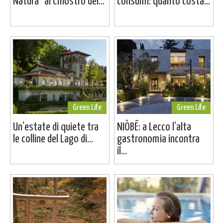
Natura" al Chiostro del...
consumi: quanto costa...
Green Life
Green Life
Un’estate di quiete tra
NIÒBĒ: a Lecco l’alta
le colline del Lago di...
gastronomia incontra
il...