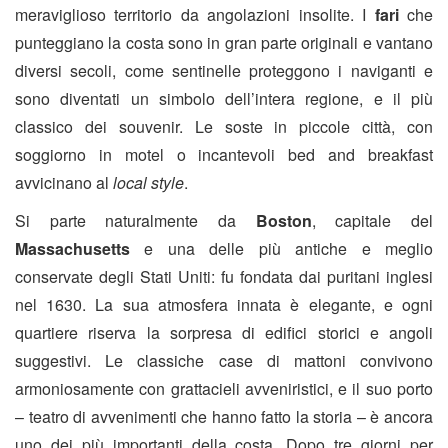
meraviglioso territorio da angolazioni insolite.
I
fari
che
punteggiano la costa sono in gran parte originali e vantano
diversi secoli, come sentinelle proteggono i naviganti e
sono diventati un simbolo dell’intera regione, e il più
classico dei souvenir. Le soste in piccole città, con
soggiorno in motel o incantevoli bed and breakfast
avvicinano al
local style
.
Si parte naturalmente da
Boston
, capitale del
Massachusetts
e una delle più antiche e meglio
conservate degli Stati Uniti: fu fondata dai puritani inglesi
nel 1630. La sua atmosfera innata è elegante, e ogni
quartiere riserva la sorpresa di edifici storici e angoli
suggestivi. Le classiche case di mattoni convivono
armoniosamente con grattacieli avveniristici, e il suo porto
– teatro di avvenimenti che hanno fatto la storia – è ancora
uno dei più importanti della costa. Dopo tre giorni per