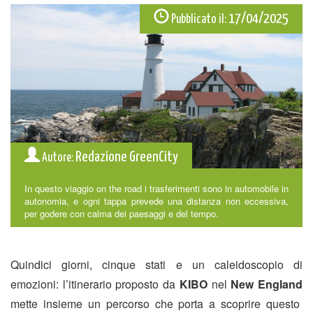
17/04/2025
Pubblicato il:
Redazione GreenCity
Autore:
In questo viaggio on the road i trasferimenti sono in automobile in
autonomia, e ogni tappa prevede una distanza non eccessiva,
per godere con calma dei paesaggi e del tempo.
Quindici giorni, cinque stati e un caleidoscopio di
emozioni: l’itinerario proposto da
KIBO
nel
New England
mette insieme un percorso che porta a scoprire questo