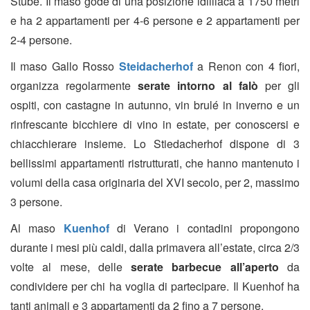
Stube. Il maso gode di una posizione idilliaca a 1750 metri
e ha 2 appartamenti per 4-6 persone e 2 appartamenti per
2-4 persone.
Il maso Gallo Rosso
Steidacherhof
a Renon con 4 fiori,
organizza regolarmente
serate intorno al falò
per gli
ospiti, con castagne in autunno, vin brulé in inverno e un
rinfrescante bicchiere di vino in estate, per conoscersi e
chiacchierare insieme. Lo Stiedacherhof dispone di 3
bellissimi appartamenti ristrutturati, che hanno mantenuto i
volumi della casa originaria del XVI secolo, per 2, massimo
3 persone.
Al maso
Kuenhof
di Verano i contadini propongono
durante i mesi più caldi, dalla primavera all’estate, circa 2/3
volte al mese, delle
serate barbecue all’aperto
da
condividere per chi ha voglia di partecipare. Il Kuenhof ha
tanti animali e 3 appartamenti da 2 fino a 7 persone.