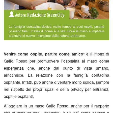
Redazione GreenCity
Autore:
La famiglia contadina dedica molto tempo ai suoi ospiti, perché
possano farsi un’idea di come è la vita rurale al maso e imparare
a sentire di nuovo il richiamo della natura tutt'intorno.
Venire come ospite, partire come amico
” è il motto di
Gallo Rosso per promuovere l’ospitalità al maso come
esperienza che, anche dal punto di vista umano,
arricchisce. La relazione con la famiglia contadina
ospitante, infatti, può anche diventare molto solida, sempre
nel rispetto dei propri spazi e della privacy per entrambi,
ospiti e ospitanti.
Alloggiare in un maso Gallo Rosso, anche per il rapporto
che si instaura con i contadini, è un po’ come sentirsi a