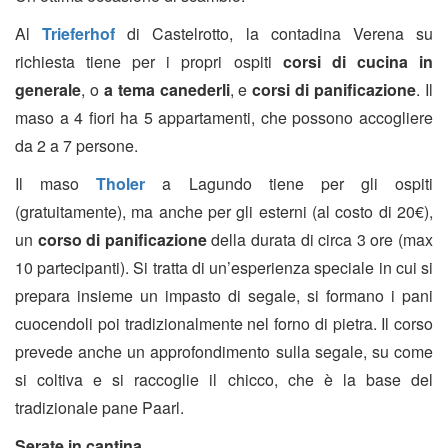
Al
Trieferhof
di Castelrotto, la contadina Verena su
richiesta tiene per i propri ospiti
corsi di cucina in
generale
, o
a tema canederli
,
e
corsi di panificazione
. Il
maso a 4 fiori ha 5 appartamenti, che possono accogliere
da 2 a 7 persone.
Il maso
Tholer
a Lagundo tiene per gli ospiti
(gratuitamente), ma anche per gli esterni (al costo di 20€),
un
corso di panificazione
della durata di circa 3 ore (max
10 partecipanti). Si tratta di un’esperienza speciale in cui si
prepara insieme un impasto di segale, si formano i pani
cuocendoli poi tradizionalmente nel forno di pietra. Il corso
prevede anche un approfondimento sulla segale, su come
si coltiva e si raccoglie il chicco, che è la base del
tradizionale pane Paarl.
Serate in cantina