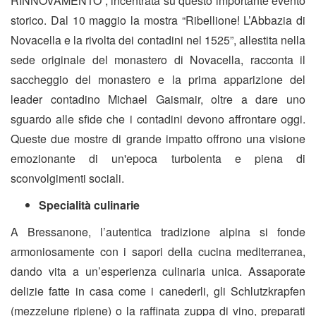
RINNOVAMENTO”, incentrata su questo importante evento
storico. Dal 10 maggio la mostra “Ribellione! L’Abbazia di
Novacella
e la rivolta dei contadini nel 1525”, allestita nella
sede originale del
monastero di Novacella, racconta il
saccheggio del monastero e la prima apparizione del
leader contadino Michael Gaismair, oltre a dare uno
sguardo alle sfide che i contadini devono affrontare oggi.
Queste due mostre di grande impatto offrono una visione
emozionante di un'epoca turbolenta e piena di
sconvolgimenti sociali.
Specialità culinarie
A Bressanone, l’autentica tradizione alpina si fonde
armoniosamente con i sapori della cucina mediterranea,
dando vita a un’esperienza culinaria unica. Assaporate
delizie fatte in casa come i canederli, gli Schlutzkrapfen
(mezzelune ripiene) o la raffinata zuppa di vino, preparati