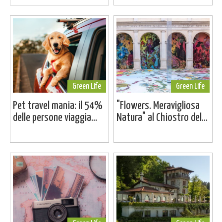
Green Life
Green Life
Pet travel mania: il 54%
"Flowers. Meravigliosa
delle persone viaggia...
Natura" al Chiostro del...