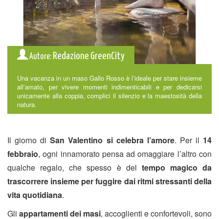
Redazione GreenCity
Autore:
Una vacanza in un maso Gallo Rosso è l’ideale per stare insieme
all’amato, per vivere momenti indimenticabili e per dedicarsi
unicamente alla coppia, complici il silenzio e la maestosità della
natura.
Il giorno di
San Valentino si celebra l’amore
. Per il
14
febbraio
, ogni innamorato pensa ad omaggiare l’altro con
qualche regalo, che spesso è del
tempo magico da
trascorrere insieme per fuggire dai ritmi stressanti della
vita quotidiana
.
Gli
appartamenti dei masi
, accoglienti e confortevoli, sono