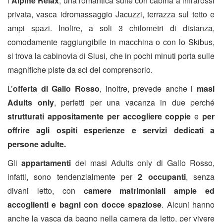
l’
Alpine Relax
, una romantica suite con cabina a infrarossi
privata, vasca idromassaggio Jacuzzi, terrazza sul tetto e
ampi spazi. Inoltre, a soli 3 chilometri di distanza,
comodamente raggiungibile in macchina o con lo Skibus,
si trova la cabinovia di Siusi, che in pochi minuti porta sulle
magnifiche piste da sci del comprensorio.
L’
offerta di Gallo Rosso
, inoltre, prevede anche i
masi
Adults only
, perfetti per una vacanza in due perché
strutturati appositamente per accogliere coppie
e
per
offrire agli ospiti esperienze e servizi dedicati a
persone adulte.
Gli
appartamenti
dei masi Adults only di Gallo Rosso,
infatti, sono tendenzialmente per
2 occupanti
, senza
divani letto, con
camere matrimoniali ampie ed
accoglienti e bagni con docce spaziose
. Alcuni hanno
anche la vasca da bagno nella camera da letto, per vivere