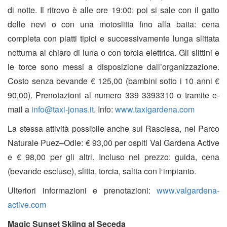
di notte. Il ritrovo è alle ore 19:00: poi si sale con il gatto
delle nevi o con una motoslitta fino alla baita: cena
completa con piatti tipici e successivamente lunga slittata
notturna al chiaro di luna o con torcia elettrica. Gli slittini e
le torce sono messi a disposizione dall’organizzazione.
Costo senza bevande € 125,00 (bambini sotto i 10 anni €
90,00). Prenotazioni al numero 339 3393310 o tramite e-
mail a
info@taxi-jonas.it
. Info:
www.taxigardena.com
La stessa attività possibile anche sul Rasciesa, nel Parco
Naturale Puez–Odle: € 93,00 per ospiti Val Gardena Active
e € 98,00 per gli altri. Incluso nel prezzo: guida, cena
(bevande escluse), slitta, torcia, salita con l‘impianto.
Ulteriori informazioni e prenotazioni:
www.valgardena-
active.com
Magic Sunset Skiing al Seceda