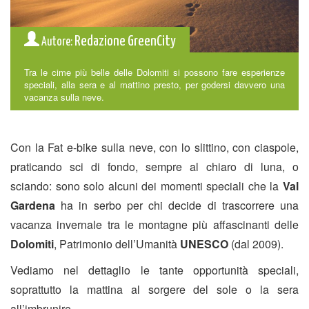
Redazione GreenCity
Autore:
Tra le cime più belle delle Dolomiti si possono fare esperienze
speciali, alla sera e al mattino presto, per godersi davvero una
vacanza sulla neve.
Con la Fat e-bike sulla neve, con lo slittino, con ciaspole,
praticando sci di fondo, sempre al chiaro di luna, o
sciando: sono solo alcuni dei momenti speciali che la
Val
Gardena
ha in serbo per chi decide di trascorrere una
vacanza invernale tra le montagne più affascinanti delle
Dolomiti
, Patrimonio dell’Umanità
UNESCO
(dal 2009).
Vediamo nel dettaglio le tante opportunità speciali,
soprattutto la mattina al sorgere del sole o la sera
all’imbrunire.