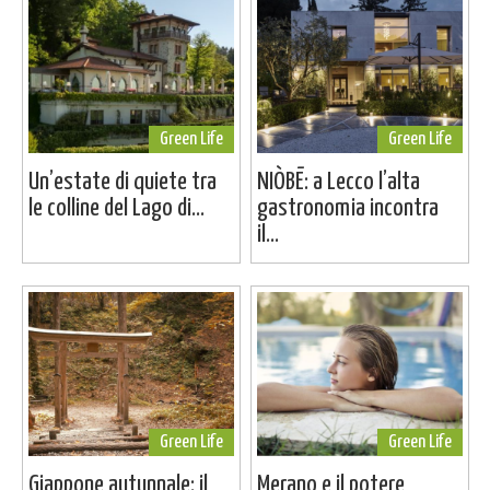
Green Life
Green Life
Un’estate di quiete tra
NIÒBĒ: a Lecco l’alta
le colline del Lago di...
gastronomia incontra
il...
Green Life
Green Life
Giappone autunnale: il
Merano e il potere