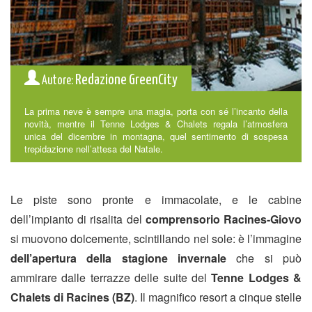
Redazione GreenCity
Autore:
La prima neve è sempre una magia, porta con sé l’incanto della
novità, mentre il Tenne Lodges & Chalets regala l’atmosfera
unica del dicembre in montagna, quel sentimento di sospesa
trepidazione nell’attesa del Natale.
Le piste sono pronte e immacolate, e le cabine
dell’impianto di risalita del
comprensorio Racines-Giovo
si muovono dolcemente, scintillando nel sole: è l’immagine
dell’apertura della stagione invernale
che si può
ammirare dalle terrazze delle suite del
Tenne Lodges &
Chalets di Racines (BZ)
. Il magnifico resort a cinque stelle