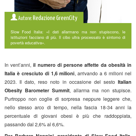
Redazione GreenCity
Autore:
Slow Food Italia: «I dati allarmano ma non stupiscono, le
istituzioni facciano di più. Il cibo ultra processato è sintomo di
povertà educativa».
In vent’anni,
il numero di persone affette da obesità in
Italia è cresciuto di 1,6 milioni
, arrivando a 6 milioni nel
2023. Il dato, reso noto in occasione del sesto
Italian
Obesity Barometer Summit
, allarma ma non stupisce.
Purtroppo non coglie di sorpresa neppure leggere che,
nello stesso arco di tempo, nella fascia 18-34 anni la
percentuale di giovani obesi è più che raddoppiata,
passando dal 2,6% al 6,6%.
Per Barbara Nappini, presidente di Slow Food Italia
,