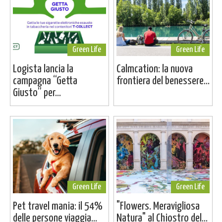
Green Life
Green Life
Logista lancia la
Calmcation: la nuova
campagna “Getta
frontiera del benessere...
Giusto” per...
Green Life
Green Life
Pet travel mania: il 54%
"Flowers. Meravigliosa
delle persone viaggia...
Natura" al Chiostro del...