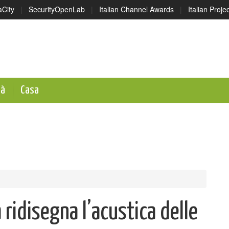
aCity
|
SecurityOpenLab
|
Italian Channel Awards
|
Italian Proj
tà
Casa
 ridisegna l’acustica delle