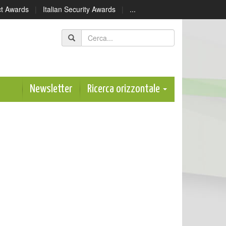
ect Awards
|
Italian Security Awards
|
...
Newsletter
Ricerca orizzontale