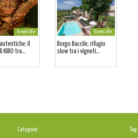
Green Life
Green Life
 autentiche: il
Borgo Baccile, rifugio
i KIBO tra...
slow tra i vigneti...
Categorie
Tag