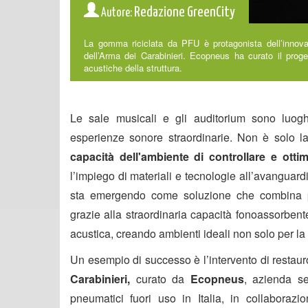
Redazione GreenCity
Autore:
La gomma riciclata da PFU è protagonista dell’innovat
dell’Arma dei Carabinieri. Ecopneus ha curato il proge
acustiche della struttura.
Le sale musicali e gli auditorium sono luogh
esperienze sonore straordinarie. Non è solo la
capacità dell'ambiente di controllare e otti
l’impiego di materiali e tecnologie all’avanguard
sta emergendo come soluzione che combina pres
grazie alla straordinaria capacità fonoassorbent
acustica, creando ambienti ideali non solo per la 
Un esempio di successo è l’intervento di restaur
Carabinieri,
curato da
Ecopneus
, azienda s
pneumatici fuori uso in Italia, in collaboraz