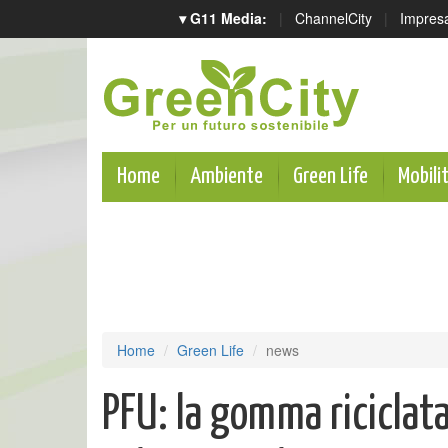
▾ G11 Media:
|
ChannelCity
|
Impres
Home
Ambiente
Green Life
Mobili
Home
Green Life
news
PFU: la gomma riciclata