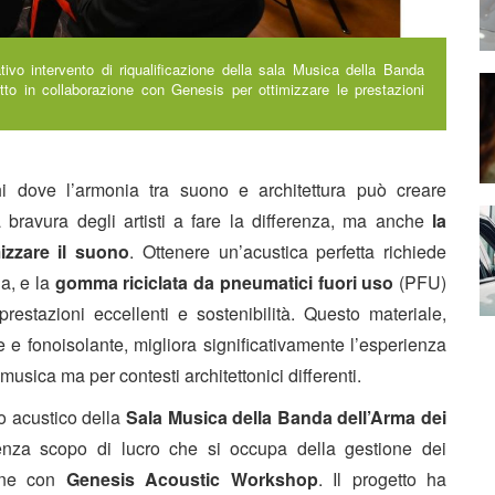
ivo intervento di riqualificazione della sala Musica della Banda
tto in collaborazione con Genesis per ottimizzare le prestazioni
i dove l’armonia tra suono e architettura può creare
 bravura degli artisti a fare la differenza, ma anche
la
mizzare il suono
. Ottenere un’acustica perfetta richiede
ia, e la
gomma riciclata da pneumatici fuori uso
(PFU)
tazioni eccellenti e sostenibilità. Questo materiale,
e e fonoisolante, migliora significativamente l’esperienza
musica ma per contesti architettonici differenti.
o acustico della
Sala Musica della Banda dell’Arma dei
enza scopo di lucro che si occupa della gestione dei
ione con
Genesis Acoustic Workshop
. Il progetto ha