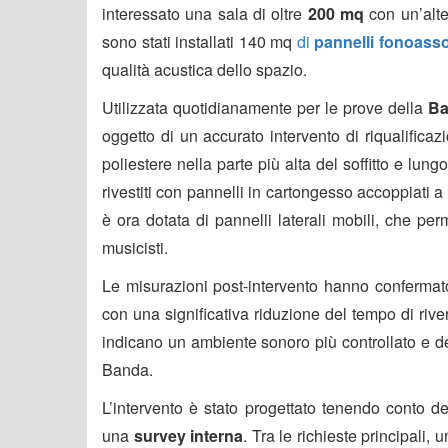
interessato una sala di oltre
200 mq
con un’alt
sono stati installati 140 mq
di
pannelli fonoasso
qualità acustica dello spazio.
Utilizzata quotidianamente per le prove della
Ba
oggetto di un accurato intervento di riqualificazi
poliestere nella parte più alta del soffitto e lun
rivestiti con pannelli in cartongesso accoppiati a 
è ora dotata di pannelli laterali mobili, che pe
musicisti.
Le misurazioni post-intervento hanno conferma
con una significativa riduzione del tempo di rive
indicano un ambiente sonoro più controllato e def
Banda.
L’intervento è stato progettato tenendo conto de
una
survey interna
. Tra le richieste principali,