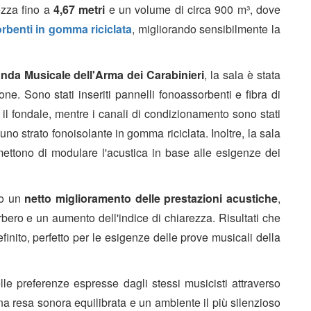
ezza fino a
4,67 metri
e un volume di circa 900 m³, dove
rbenti in gomma riciclata
, migliorando sensibilmente la
nda Musicale dell'Arma dei Carabinieri
, la sala è stata
one. Sono stati inseriti pannelli fonoassorbenti e fibra di
go il fondale, mentre i canali di condizionamento sono stati
uno strato fonoisolante in gomma riciclata. Inoltre, la sala
rmettono di modulare l'acustica in base alle esigenze dei
to un
netto miglioramento delle prestazioni acustiche
,
rbero e un aumento dell'indice di chiarezza. Risultati che
inito, perfetto per le esigenze delle prove musicali della
lle preferenze espresse dagli stessi musicisti attraverso
 una resa sonora equilibrata e un ambiente il più silenzioso