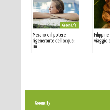
Green Life
Merano e il potere
Filippine
rigenerante dell'acqua:
viaggio d
un...
Greencity