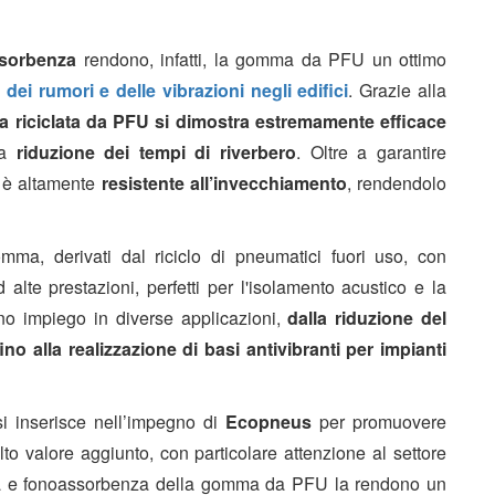
sorbenza
rendono, infatti, la gomma da PFU un ottimo
 dei rumori e delle vibrazioni negli edifici
. Grazie
alla
 riciclata da PFU si dimostra estremamente efficace
la
riduzione dei tempi di riverbero
. Oltre a garantire
e è altamente
resistente all’invecchiamento
, rendendolo
ma, derivati dal riciclo di pneumatici fuori uso, con
d alte prestazioni, perfetti per l'isolamento acustico e la
vano impiego in diverse applicazioni,
dalla riduzione del
fino alla realizzazione di basi antivibranti per impianti
 si inserisce nell’impegno di
Ecopneus
per promuovere
alto valore aggiunto, con particolare attenzione al settore
stenza e fonoassorbenza della gomma da PFU la rendono un