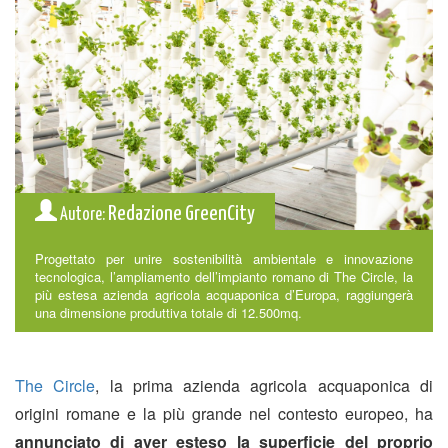
Redazione GreenCity
Autore:
Progettato per unire sostenibilità ambientale e innovazione
tecnologica, l’ampliamento dell’impianto romano di The Circle, la
più estesa azienda agricola acquaponica d’Europa, raggiungerà
una dimensione produttiva totale di 12.500mq.
The Circle
, la prima azienda agricola acquaponica di
origini romane e la più grande nel contesto europeo, ha
annunciato di aver esteso la superficie del proprio