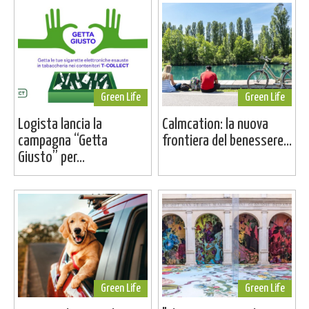
Green Life
Green Life
Logista lancia la
Calmcation: la nuova
campagna “Getta
frontiera del benessere...
Giusto” per...
Green Life
Green Life